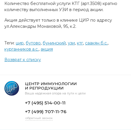
Количество бесплатной услуги КТГ (арт.3508) кратно
количеству выполненных УЗИ в период акции.
Акция действует только в клинике ЦИР по адресу
ул.Александры Монаховой, 95, к.2.
Теги:
цир
,
бутово
,
бунинский
,
узи
,
ктг
,
саакян б.с.
,
курганников а.с.
,
акция
Возврат к списку
ЦЕНТР ИММУНОЛОГИИ
И РЕПРОДУКЦИИ
Ваша надежная опора на пути к цели
+7 (495) 514-00-11
+7 (499) 707-11-76
обратный звонок