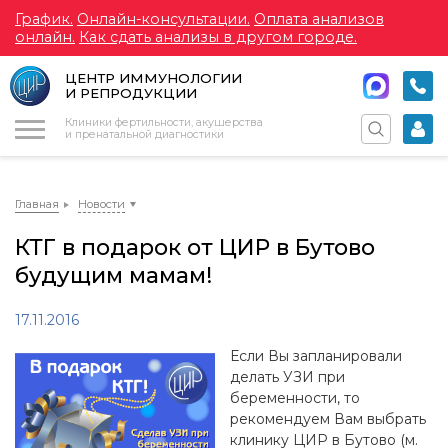
График.
Онлайн-консультации.
Оплата анализов
онлайн.
Как сдать анализы в другом городе.
ЦЕНТР ИММУНОЛОГИИ
И РЕПРОДУКЦИИ
Меню
Клиники фертильности, акушерства
и пренатальной диагностики
Главная
Новости
КТГ в подарок от ЦИР в Бутово
будущим мамам!
17.11.2016
Если Вы запланировали
делать УЗИ при
беременности, то
рекомендуем Вам выбрать
клинику ЦИР в Бутово (м.