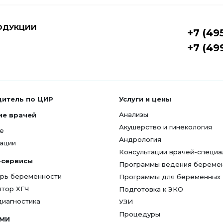
ОДУКЦИИ
+7 (49
+7 (49
дитель по ЦИР
Услуги и цены
Анализы
ие врачей
Акушерство и гинекология
е
Андрология
ации
Консультации врачей-специа
-сервисы
Программы ведения береме
рь беременности
Программы для беременных
ятор ХГЧ
Подготовка к ЭКО
диагностика
УЗИ
Процедуры
СМИ