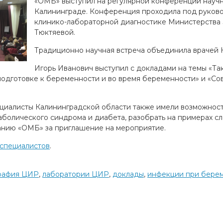
«ОМБ» выступил на регулярной конференции научн
Калининграде. Конференция проходила под руково
клинико-лабораторной диагностике Министерства 
Тюктяевой.
Традиционно научная встреча объединила врачей
Игорь Иванович выступил с докладами на темы «Та
 подготовке к беременности и во время беременности» и «
циалисты Калининградской области также имели возможност
аболического синдрома и диабета, разобрать на примерах с
анию «ОМБ» за приглашение на мероприятие.
 специалистов
.
рафия ЦИР
,
лаборатории ЦИР
,
доклады
,
инфекции при бере