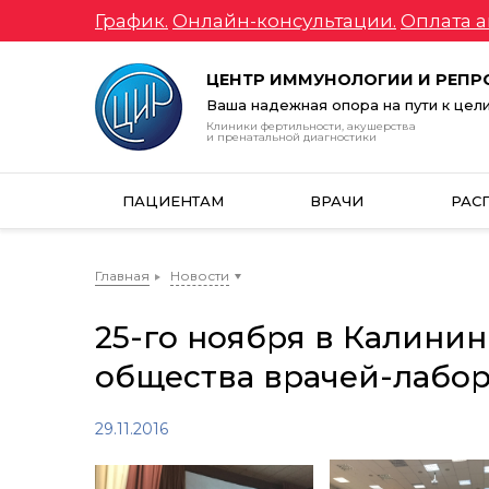
График.
Онлайн-консультации.
Оплата а
ЦЕНТР ИММУНОЛОГИИ И РЕП
Ваша надежная опора на пути к цел
Клиники фертильности, акушерства
и пренатальной диагностики
ПАЦИЕНТАМ
ВРАЧИ
РАС
Главная
Новости
25-го ноября в Калини
общества врачей-лабо
29.11.2016