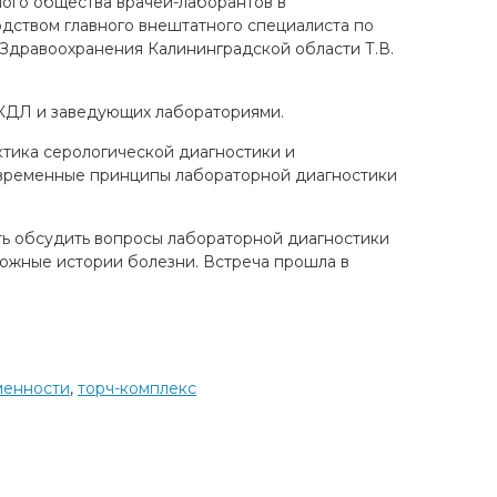
ого общества врачей-лаборантов в
дством главного внештатного специалиста по
Здравоохранения Калининградской области Т.В.
 КДЛ и заведующих лабораториями.
ктика серологической диагностики и
Современные принципы лабораторной диагностики
ь обсудить вопросы лабораторной диагностики
ложные истории болезни. Встреча прошла в
менности
,
торч-комплекс