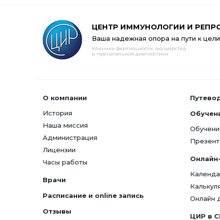
ЦЕНТР ИММУНОЛОГИИ И РЕПР
Ваша надежная опора на пути к цели
Клиники фертильности, акушерства
и пренатальной диагностики
О компании
Путево
История
Обучен
Наша миссия
Обучени
Администрация
Презент
Лицензии
Онлайн
Часы работы
Календа
Врачи
Калькул
Расписание и online запись
Онлайн 
Отзывы
ЦИР в 