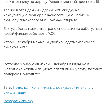
всех в клинику по адресу Революционный проспект, 16.
Только в этот день мы дарим 30% скидку на
консультацию акушера-гинеколога ЦИР! Запись к
акушеру-гинекологу М.И.Кочанжи открыта.
Для удобства пациентов, рано спешащих на работу, наш
новый филиал работает с 7.00.
Утром 1 декабря можно (и удобно!) сдать анализы со
скидкой 30%!
Встречаем зиму с улыбкой! 1 декабря в клинике в
Подольске каждый пациент, оплативший услугу, получит
подарок! Приходите!
Теги:
Подольск
,
Кочанжими
,
цир
,
акушер-гинеколог
,
скидка
,
акция
Возврат к списку