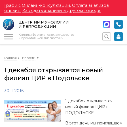
График.
Онлайн-консультации.
Оплата анализов
онлайн.
Как сдать анализы в другом городе.
ЦЕНТР ИММУНОЛОГИИ
И РЕПРОДУКЦИИ
Меню
Клиники фертильности, акушерства
и пренатальной диагностики
Главная
Новости
1 декабря открывается новый
филиал ЦИР в Подольске
30.11.2016
1 декабря открывается
новый филиал ЦИР в
ПОДОЛЬСКЕ!
В этот день мы приглашаем