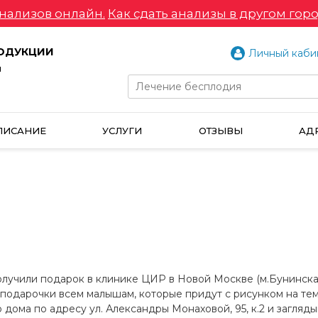
нализов онлайн.
Как сдать анализы в другом горо
РОДУКЦИИ
Личный каби
и
ПИСАНИЕ
УСЛУГИ
ОТЗЫВЫ
АД
лучили подарок в клинике ЦИР в Новой Москве (м.Бунинская
подарочки всем малышам, которые придут с рисунком на тему
 дома по адресу ул. Александры Монаховой, 95, к.2 и загляды