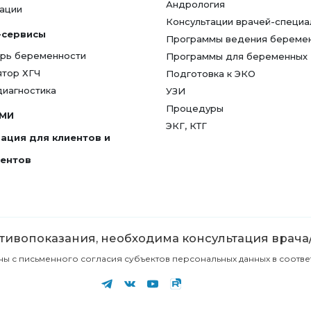
Андрология
ации
Консультации врачей-специа
-сервисы
Программы ведения береме
рь беременности
Программы для беременных
ятор ХГЧ
Подготовка к ЭКО
диагностика
УЗИ
Процедуры
СМИ
ЭКГ, КТГ
ация для клиентов и
гентов
ивопоказания, необходима консультация врача
с письменного согласия субъектов персональных данных в соответст