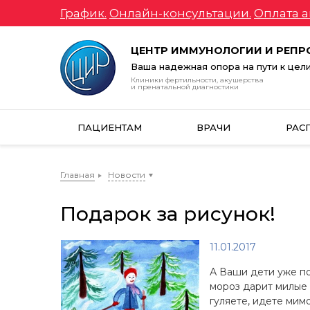
График.
Онлайн-консультации.
Оплата а
ЦЕНТР ИММУНОЛОГИИ И РЕП
Ваша надежная опора на пути к цел
Клиники фертильности, акушерства
и пренатальной диагностики
ПАЦИЕНТАМ
ВРАЧИ
РАС
Главная
Новости
Подарок за рисунок!
11.01.2017
А Ваши дети уже по
мороз дарит милые 
гуляете, идете мимо