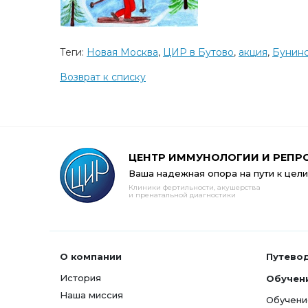
Теги:
Новая Москва
,
ЦИР в Бутово
,
акция
,
Бунин
Возврат к списку
ЦЕНТР ИММУНОЛОГИИ И РЕПР
Ваша надежная опора на пути к цели
Клиники фертильности, акушерства
и пренатальной диагностики
О компании
Путево
История
Обучен
Наша миссия
Обучени