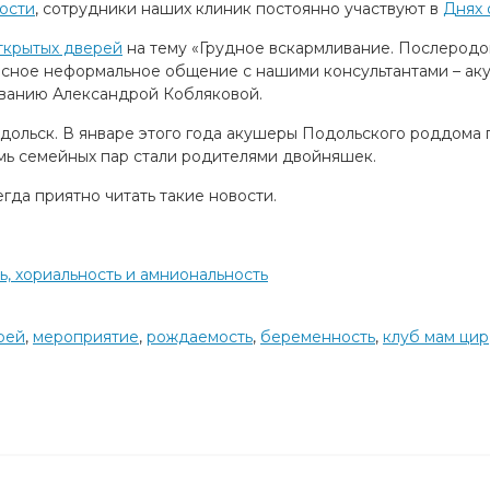
ости
, сотрудники наших клиник постоянно участвуют в
Днях 
ткрытых дверей
на тему «Грудное вскармливание. Послеродо
есное неформальное общение с нашими консультантами – а
иванию Александрой Кобляковой.
ольск. В январе этого года акушеры Подольского роддома п
емь семейных пар стали родителями двойняшек.
гда приятно читать такие новости.
, хориальность и амниональность
рей
,
мероприятие
,
рождаемость
,
беременность
,
клуб мам цир