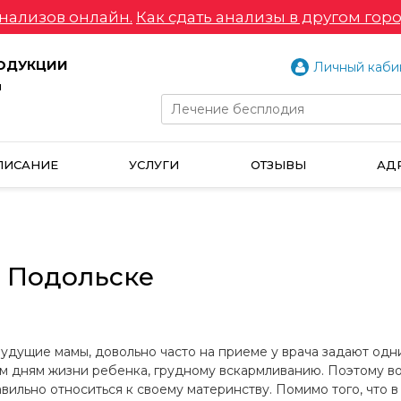
нализов онлайн.
Как сдать анализы в другом горо
РОДУКЦИИ
Личный каби
и
ПИСАНИЕ
УСЛУГИ
ОТЗЫВЫ
АД
в Подольске
дущие мамы, довольно часто на приеме у врача задают одни
ым дням жизни ребенка, грудному вскармливанию. Поэтому в
ильно относиться к своему материнству. Помимо того, что