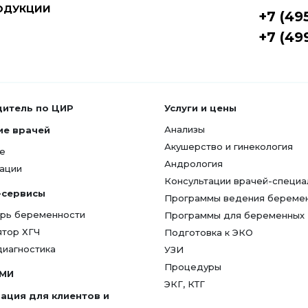
ОДУКЦИИ
+7 (49
+7 (49
дитель по ЦИР
Услуги и цены
Анализы
ие врачей
Акушерство и гинекология
е
Андрология
ации
Консультации врачей-специа
-сервисы
Программы ведения береме
рь беременности
Программы для беременных
ятор ХГЧ
Подготовка к ЭКО
диагностика
УЗИ
Процедуры
СМИ
ЭКГ, КТГ
ация для клиентов и