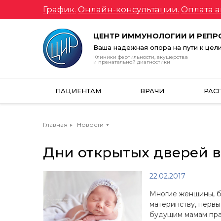
График.
Онлайн-консультации.
Оплата а
ЦЕНТР ИММУНОЛОГИИ И РЕП
Ваша надежная опора на пути к цел
Клиники фертильности, акушерства
и пренатальной диагностики
ПАЦИЕНТАМ
ВРАЧИ
РАС
Главная
Новости
Дни открытых дверей 
22.02.2017
Многие женщины, бу
материнству, перв
будущим мамам прав