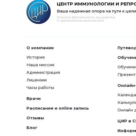
ЦЕНТР ИММУНОЛОГИИ И РЕПР
Ваша надежная опора на пути к цели
Клиники фертильности, акушерства
и пренатальной диагностики
О компании
Путево
История
Обучен
Наша миссия
Обучени
Администрация
Презент
Лицензии
Онлайн
Часы работы
Календа
Врачи
Калькул
Расписание и online запись
Онлайн 
Отзывы
ЦИР в 
Блог
Информ