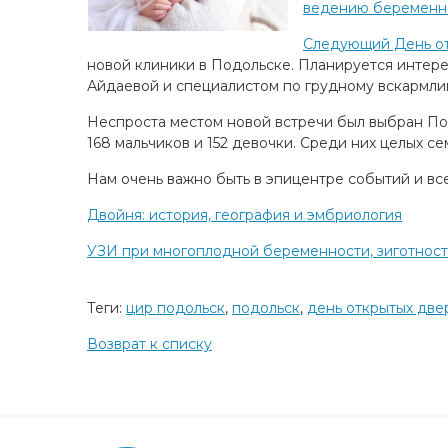
ведению беременн
Следующий День о
новой клиники в Подольске. Планируется интер
Айдаевой и специалистом по грудному вскармл
Неспроста местом новой встречи был выбран Под
168 мальчиков и 152 девочки. Среди них целых с
Нам очень важно быть в эпицентре событий и все
Двойня: история, география и эмбриология
УЗИ при многоплодной беременности, зиготность
Теги:
цир подольск
,
подольск
,
день открытых две
Возврат к списку