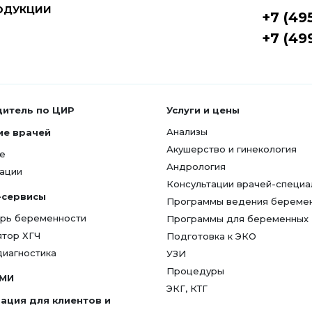
ОДУКЦИИ
+7 (49
+7 (49
дитель по ЦИР
Услуги и цены
Анализы
ие врачей
Акушерство и гинекология
е
Андрология
ации
Консультации врачей-специа
-сервисы
Программы ведения береме
рь беременности
Программы для беременных
ятор ХГЧ
Подготовка к ЭКО
диагностика
УЗИ
Процедуры
СМИ
ЭКГ, КТГ
ация для клиентов и