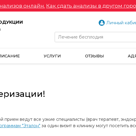
нализов онлайн.
Как сдать анализы в другом горо
РОДУКЦИИ
Личный каби
и
ПИСАНИЕ
УСЛУГИ
ОТЗЫВЫ
АД
серизации!
 прием ведут все узкие специалисты (врач терапевт, эндокр
ограммам "Эталон"
за один визит в клинику могут посетить 