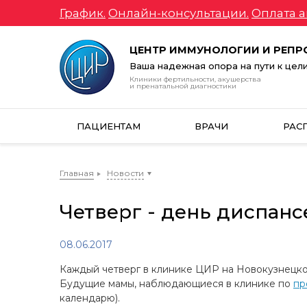
График.
Онлайн-консультации.
Оплата а
ЦЕНТР ИММУНОЛОГИИ И РЕП
Ваша надежная опора на пути к цел
Клиники фертильности, акушерства
и пренатальной диагностики
ПАЦИЕНТАМ
ВРАЧИ
РАС
Главная
Новости
Четверг - день диспан
08.06.2017
Каждый четверг в клинике ЦИР на Новокузнецкой
Будущие мамы, наблюдающиеся в клинике по
пр
календарю).