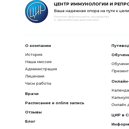
ЦЕНТР ИММУНОЛОГИИ И РЕПР
Ваша надежная опора на пути к цели
Клиники фертильности, акушерства
и пренатальной диагностики
О компании
Путево
История
Обучен
Наша миссия
Обучени
Администрация
Презент
Лицензии
Онлайн
Часы работы
Календа
Врачи
Калькул
Расписание и online запись
Онлайн 
Отзывы
ЦИР в 
Блог
Информ