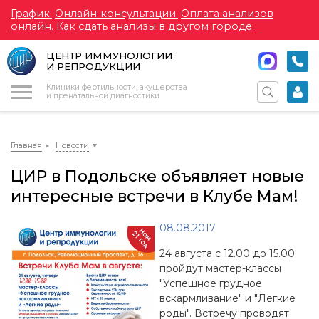
График.
Онлайн-консультации.
Оплата анализов
онлайн.
Как сдать анализы в другом городе.
ЦЕНТР ИММУНОЛОГИИ
И РЕПРОДУКЦИИ
Меню
Клиники фертильности, акушерства
и пренатальной диагностики
Главная
Новости
ЦИР в Подольске объявляет новые
интересные встречи в Клубе Мам!
08.08.2017
24 августа с 12.00 до 15.00
пройдут мастер-классы
"Успешное грудное
вскармливание" и "Легкие
роды". Встречу проводят