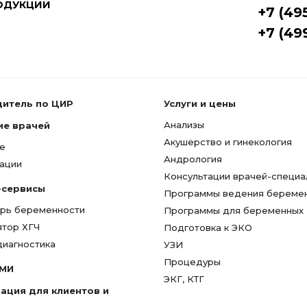
ОДУКЦИИ
+7 (49
+7 (49
дитель по ЦИР
Услуги и цены
Анализы
ие врачей
Акушерство и гинекология
е
Андрология
ации
Консультации врачей-специа
-сервисы
Программы ведения береме
рь беременности
Программы для беременных
ятор ХГЧ
Подготовка к ЭКО
диагностика
УЗИ
Процедуры
СМИ
ЭКГ, КТГ
ация для клиентов и