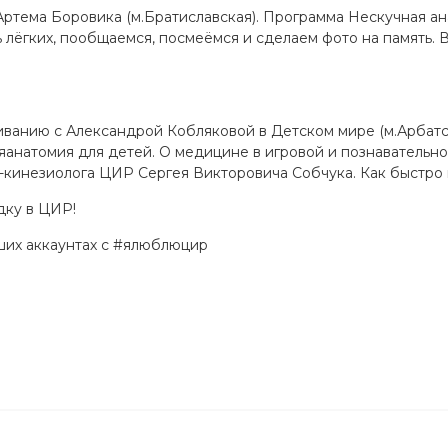
м. Артема Боровика (м.Братиславская). Программа Нескучная 
 лёгких, пообщаемся, посмеёмся и сделаем фото на память. 
мливанию с Александрой Кобляковой в Детском мире (м.Арбатс
яанатомия для детей. О медицине в игровой и познавательн
а-кинезиолога ЦИР Сергея Викторовича Собчука. Как быстро в
дку в ЦИР!
ших аккаунтах с #ялюблюцир