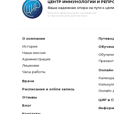
ЦЕНТР ИММУНОЛОГИИ И РЕПР
Ваша надежная опора на пути к цели
Клиники фертильности, акушерства
и пренатальной диагностики
О компании
Путево
История
Обучен
Наша миссия
Обучени
Администрация
Презент
Лицензии
Онлайн
Часы работы
Календа
Врачи
Калькул
Расписание и online запись
Онлайн 
Отзывы
ЦИР в 
Блог
Информ
Контакты