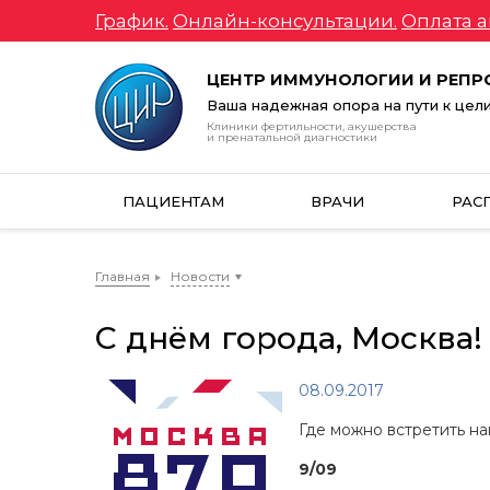
График.
Онлайн-консультации.
Оплата а
ЦЕНТР ИММУНОЛОГИИ И РЕП
Ваша надежная опора на пути к цел
Клиники фертильности, акушерства
и пренатальной диагностики
ПАЦИЕНТАМ
ВРАЧИ
РАС
Главная
Новости
С днём города, Москва!
08.09.2017
Где можно встретить на
9/09