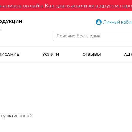
нализов онлайн.
Как сдать анализы в другом горо
РОДУКЦИИ
Личный каби
и
ПИСАНИЕ
УСЛУГИ
ОТЗЫВЫ
АД
шу активность?