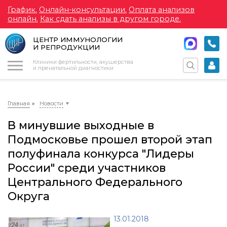
График.
Онлайн-консультации.
Оплата анализов
онлайн.
Как сдать анализы в другом городе.
ЦЕНТР ИММУНОЛОГИИ
И РЕПРОДУКЦИИ
Меню
Клиники фертильности, акушерства
и пренатальной диагностики
Главная
Новости
В минувшие выходные в
Подмосковье прошел второй этап
полуфинала конкурса "Лидеры
России" среди участников
Центрального Федерального
Округа
13.01.2018