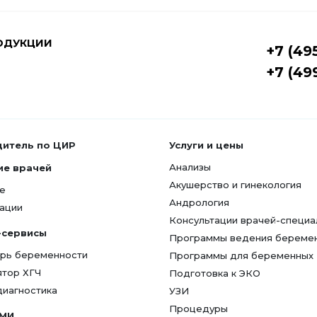
ОДУКЦИИ
+7 (49
+7 (49
дитель по ЦИР
Услуги и цены
Анализы
ие врачей
Акушерство и гинекология
е
Андрология
ации
Консультации врачей-специа
-сервисы
Программы ведения береме
рь беременности
Программы для беременных
ятор ХГЧ
Подготовка к ЭКО
диагностика
УЗИ
Процедуры
СМИ