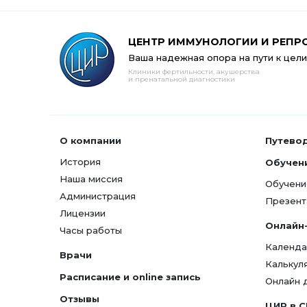
ЦЕНТР ИММУНОЛОГИИ И РЕПР
Ваша надежная опора на пути к цели
Клиники фертильности, акушерства
и пренатальной диагностики
О компании
Путево
История
Обучен
Наша миссия
Обучени
Администрация
Презент
Лицензии
Онлайн
Часы работы
Календа
Врачи
Калькул
Расписание и online запись
Онлайн 
Отзывы
ЦИР в 