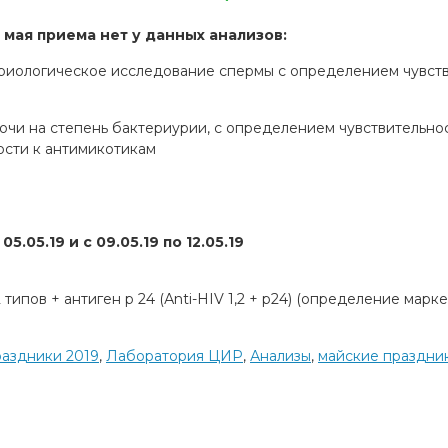
10 мая приема нет у данных анализов:
риологическое исследование спермы с определением чувств
очи на степень бактериурии, с определением чувствительнос
ости к антимикотикам
05.05.19 и с 09.05.19 по 12.05.19
2 типов + антиген р 24 (Аnti-HIV 1,2 + р24) (определение марке
раздники 2019
,
Лаборатория ЦИР
,
Анализы
,
майские праздни