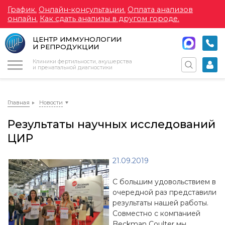
График.
Онлайн-консультации.
Оплата анализов
онлайн.
Как сдать анализы в другом городе.
ЦЕНТР ИММУНОЛОГИИ
И РЕПРОДУКЦИИ
Меню
Клиники фертильности, акушерства
и пренатальной диагностики
Главная
Новости
Результаты научных исследований
ЦИР
21.09.2019
С большим удовольствием в
очередной раз представили
результаты нашей работы.
Совместно с компанией
Beckman Coulter мы