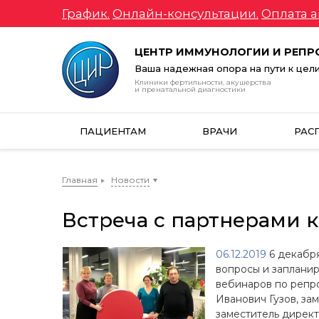
График.
Онлайн-консультации.
Оплата а
ЦЕНТР ИММУНОЛОГИИ И РЕП
Ваша надежная опора на пути к цел
Клиники фертильности, акушерства
и пренатальной диагностики
ПАЦИЕНТАМ
ВРАЧИ
РАС
Главная
Новости
Встреча с партнерами
06.12.2019
6 декабря
вопросы и запланир
вебинаров по репр
Иванович Гузов, за
заместитель дирек