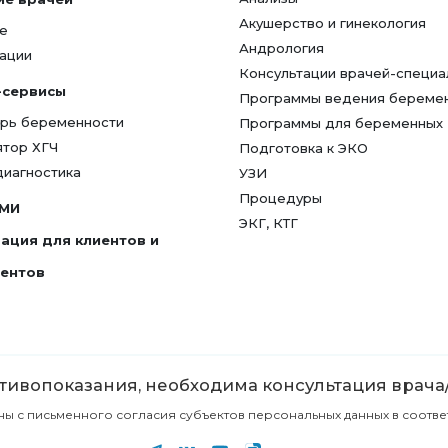
Акушерство и гинекология
е
Андрология
ации
Консультации врачей-специа
-сервисы
Программы ведения береме
рь беременности
Программы для беременных
ятор ХГЧ
Подготовка к ЭКО
диагностика
УЗИ
Процедуры
СМИ
ЭКГ, КТГ
ация для клиентов и
гентов
ивопоказания, необходима консультация врача
с письменного согласия субъектов персональных данных в соответст