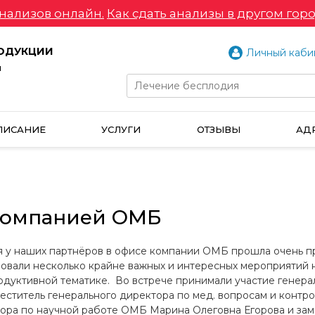
нализов онлайн.
Как сдать анализы в другом горо
РОДУКЦИИ
Личный каби
и
ПИСАНИЕ
УСЛУГИ
ОТЗЫВЫ
АД
 компанией ОМБ
 у наших партнёров в офисе компании ОМБ прошла очень п
овали несколько крайне важных и интересных мероприятий н
одуктивной тематике. Во встрече принимали участие генера
меститель генерального директора по мед. вопросам и конт
тора по научной работе ОМБ Марина Олеговна Егорова и зам