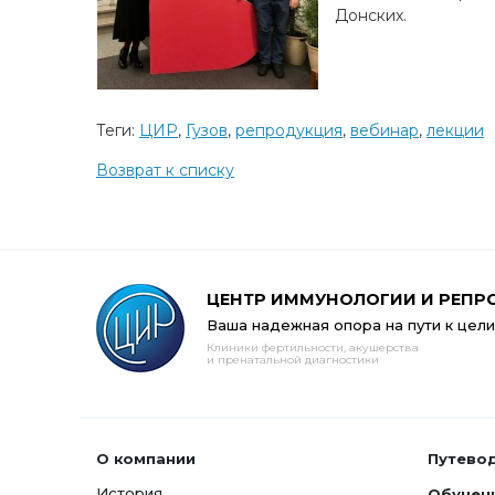
Донских.
Теги:
ЦИР
,
Гузов
,
репродукция
,
вебинар
,
лекции
Возврат к списку
ЦЕНТР ИММУНОЛОГИИ И РЕПР
Ваша надежная опора на пути к цели
Клиники фертильности, акушерства
и пренатальной диагностики
О компании
Путево
История
Обучен