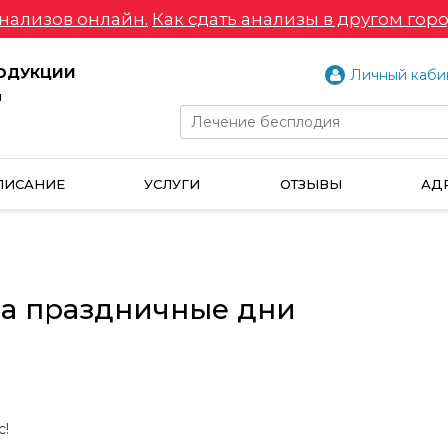
нализов онлайн.
Как сдать анализы в другом горо
РОДУКЦИИ
Личный каби
и
ПИСАНИЕ
УСЛУГИ
ОТЗЫВЫ
АД
на праздничные дни
с!