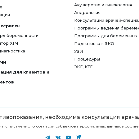
Акушерство и гинекология
е
Андрология
ации
Консультации врачей-специа
-сервисы
Программы ведения береме
рь беременности
Программы для беременных
ятор ХГЧ
Подготовка к ЭКО
диагностика
УЗИ
Процедуры
СМИ
ЭКГ, КТГ
ация для клиентов и
гентов
ивопоказания, необходима консультация врача
с письменного согласия субъектов персональных данных в соответст