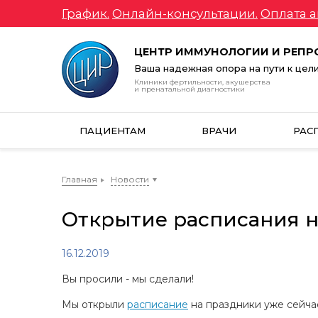
График.
Онлайн-консультации.
Оплата а
ЦЕНТР ИММУНОЛОГИИ И РЕП
Ваша надежная опора на пути к цел
Клиники фертильности, акушерства
и пренатальной диагностики
ПАЦИЕНТАМ
ВРАЧИ
РАС
Главная
Новости
Открытие расписания 
16.12.2019
Вы просили - мы сделали!
Мы открыли
расписание
на праздники уже сейча