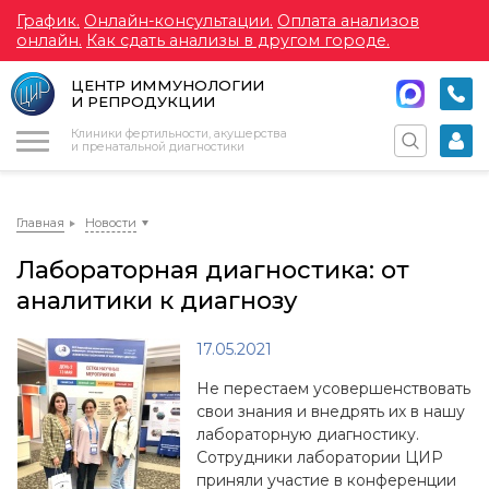
График.
Онлайн-консультации.
Оплата анализов
онлайн.
Как сдать анализы в другом городе.
ЦЕНТР ИММУНОЛОГИИ
И РЕПРОДУКЦИИ
Меню
Клиники фертильности, акушерства
и пренатальной диагностики
Главная
Новости
Лабораторная диагностика: от
аналитики к диагнозу
17.05.2021
Не перестаем усовершенствовать
свои знания и внедрять их в нашу
лабораторную диагностику.
Сотрудники лаборатории ЦИР
приняли участие в конференции