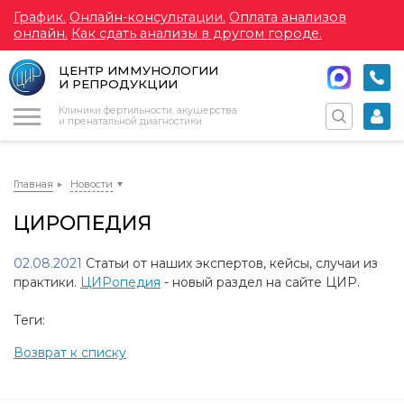
График.
Онлайн-консультации.
Оплата анализов
онлайн.
Как сдать анализы в другом городе.
ЦЕНТР ИММУНОЛОГИИ
И РЕПРОДУКЦИИ
Меню
Клиники фертильности, акушерства
и пренатальной диагностики
Главная
Новости
ЦИРОПЕДИЯ
02.08.2021
Статьи от наших экспертов, кейсы, случаи из
практики.
ЦИРопедия
- новый раздел на сайте ЦИР.
Теги:
Возврат к списку