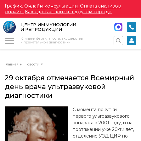
График.
Онлайн-консультации.
Оплата анализов
онлайн.
Как сдать анализы в другом городе.
ЦЕНТР ИММУНОЛОГИИ
И РЕПРОДУКЦИИ
Меню
Клиники фертильности, акушерства
и пренатальной диагностики
Главная
Новости
29 октября отмечается Всемирный
день врача ультразвуковой
диагностики
С момента покупки
первого ультразвукового
аппарата в 2001 году, и на
протяжении уже 20-ти лет,
отделение УЗД ЦИР по