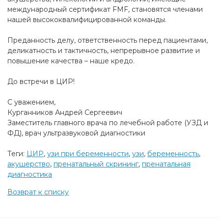
международный сертификат FMF, становятся членами
нашей высококвалифицированной команды.
Преданность делу, ответственность перед пациентами,
деликатность и тактичность, непрерывное развитие и
повышение качества – наше кредо.
До встречи в ЦИР!
С уважением,
Курганников Андрей Сергеевич
Заместитель главного врача по лечебной работе (УЗД и
ФД), врач ультразвуковой диагностики
Теги:
ЦИР
,
узи при беременности
,
узи
,
беременность
,
акушерство
,
пренатальный скрининг
,
пренатальная
диагностика
Возврат к списку