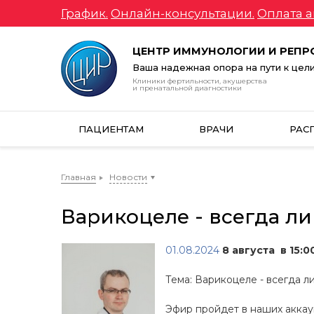
График.
Онлайн-консультации.
Оплата а
ЦЕНТР ИММУНОЛОГИИ И РЕП
Ваша надежная опора на пути к цел
Клиники фертильности, акушерства
и пренатальной диагностики
ПАЦИЕНТАМ
ВРАЧИ
РАС
Главная
Новости
Варикоцеле - всегда л
01.08.2024
8 августа в 15:0
Тема: Варикоцеле - всегда л
Эфир пройдет в наших аккау