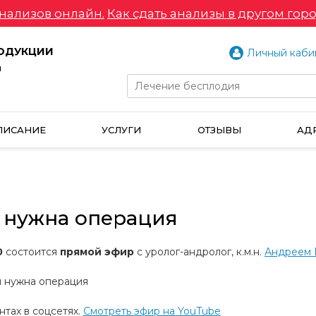
нализов онлайн.
Как сдать анализы в другом горо
РОДУКЦИИ
Личный каби
и
ПИСАНИЕ
УСЛУГИ
ОТЗЫВЫ
АД
и нужна операция
0
состоится
прямой эфир
с уролог-андролог, к.м.н.
Андреем 
и нужна операция
нтах в соцсетях.
Смотреть эфир на YouTube