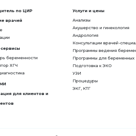
дитель по ЦИР
Услуги и цены
Анализы
ие врачей
Акушерство и гинекология
е
Андрология
ации
Консультации врачей-специа
-сервисы
Программы ведения береме
рь беременности
Программы для беременных
ятор ХГЧ
Подготовка к ЭКО
диагностика
УЗИ
Процедуры
СМИ
ЭКГ, КТГ
ация для клиентов и
гентов