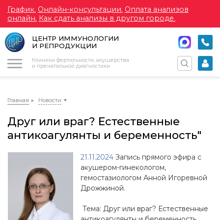
График.
Онлайн-консультации.
Оплата анализов
онлайн.
Как сдать анализы в другом городе.
ЦЕНТР ИММУНОЛОГИИ
И РЕПРОДУКЦИИ
Меню
Клиники фертильности, акушерства
и пренатальной диагностики
Главная
Новости
Друг или враг? Естественные
антикоагулянты и беременность"
21.11.2024
Запись прямого эфира с
акушером-гинекологом,
гемостазиологом Анной Игоревной
Дрожжиной.
Тема: Друг или враг? Естественные
антикоагулянты и беременность