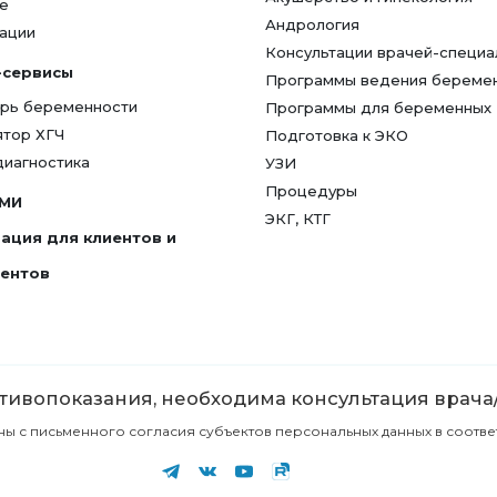
е
Андрология
ации
Консультации врачей-специа
-сервисы
Программы ведения береме
рь беременности
Программы для беременных
ятор ХГЧ
Подготовка к ЭКО
диагностика
УЗИ
Процедуры
СМИ
ЭКГ, КТГ
ация для клиентов и
гентов
ивопоказания, необходима консультация врача
с письменного согласия субъектов персональных данных в соответст