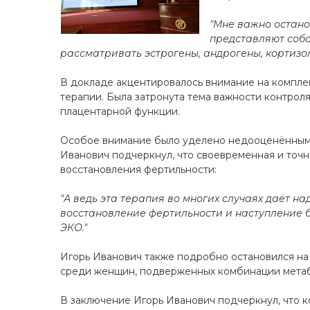
"Мне важно остано
представляют соб
рассматривать эстрогены, андрогены, кортизол
В докладе акцентировалось внимание на компле
терапии. Была затронута тема важности контрол
плацентарной функции.
Особое внимание было уделено недооценённым с
Иванович подчеркнул, что своевременная и точн
восстановления фертильности:
"А ведь эта терапия во многих случаях даёт
восстановление фертильности и наступление 
ЭКО."
Игорь Иванович также подробно остановился на Ф
среди женщин, подверженных комбинации метабо
В заключение Игорь Иванович подчеркнул, что к