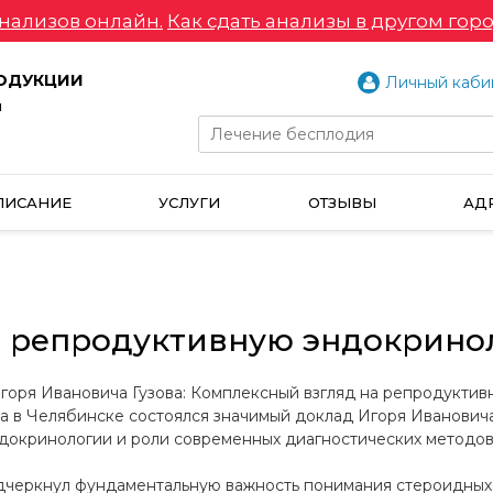
нализов онлайн.
Как сдать анализы в другом горо
РОДУКЦИИ
Личный каби
и
ПИСАНИЕ
УСЛУГИ
ОТЗЫВЫ
АД
а репродуктивную эндокрин
оря Ивановича Гузова: Комплексный взгляд на репродукти
да в Челябинске состоялся значимый доклад Игоря Иванович
докринологии и роли современных диагностических методов
дчеркнул фундаментальную важность понимания стероидных 