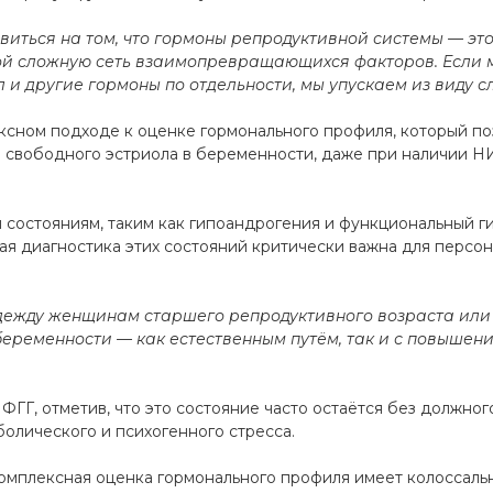
виться на том, что гормоны репродуктивной системы — это
ой сложную сеть взаимопревращающихся факторов. Если м
 и другие гормоны по отдельности, мы упускаем из виду с
ксном подходе к оценке гормонального профиля, который по
я свободного эстриола в беременности, даже при наличии Н
остояниям, таким как гипоандрогения и функциональный ги
ая диагностика этих состояний критически важна для персо
 надежду женщинам старшего репродуктивного возраста и
беременности — как естественным путём, так и с повыше
ГГ, отметив, что это состояние часто остаётся без должног
лического и психогенного стресса.
омплексная оценка гормонального профиля имеет колоссаль