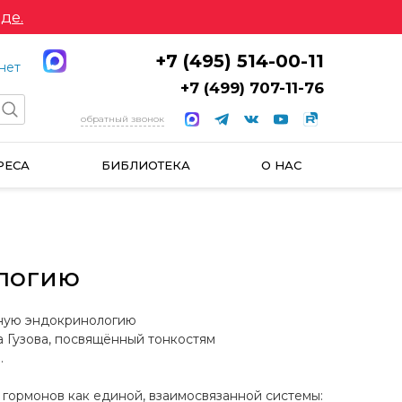
де.
+7 (495) 514-00-11
нет
+7 (499) 707-11-76
обратный звонок
РЕСА
БИБЛИОТЕКА
О НАС
ологию
вную эндокринологию
а Гузова, посвящённый тонкостям
.
гормонов как единой, взаимосвязанной системы: