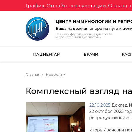
График.
Онлайн-консультации.
Оплата а
ЦЕНТР ИММУНОЛОГИИ И РЕП
Ваша надежная опора на пути к цел
Клиники фертильности, акушерства
и пренатальной диагностики
ПАЦИЕНТАМ
ВРАЧИ
РАС
Главная
Новости
Комплексный взгляд н
22.10.2025
Доклад Иг
22 октября 2025 го
репродуктивной эн
Игорь Иванович по