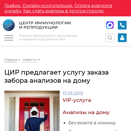
График.
Онлайн-консультации.
Оплата анализов
онлайн.
Как сдать анализы в другом городе.
ЦЕНТР ИММУНОЛОГИИ
И РЕПРОДУКЦИИ
Меню
Клиники фертильности, акушерства
и пренатальной диагностики
Главная
Новости
ЦИР предлагает услугу заказа
забора анализов на дому
13.03.2013
VIP-услуга
Анализы на дому
Без визита в клинику