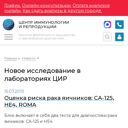
График.
Онлайн-консультации.
Оплата анализов
онлайн.
Как сдать анализы в другом городе.
ЦЕНТР ИММУНОЛОГИИ
И РЕПРОДУКЦИИ
Меню
Клиники фертильности, акушерства
и пренатальной диагностики
Главная
Новости
Новое исследование в
лабораториях ЦИР
15.07.2013
Оценка риска рака яичников: CA-125,
HE4, ROMA
Блок включает в себя два теста для диагностики рака
яичников: CA-125 и HE4.