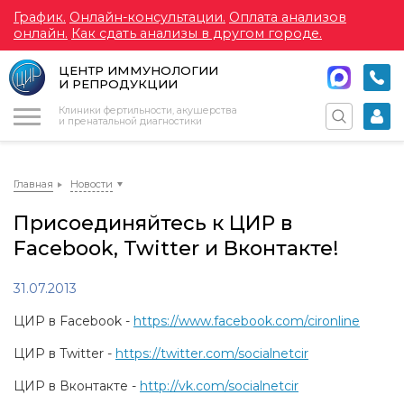
График.
Онлайн-консультации.
Оплата анализов
онлайн.
Как сдать анализы в другом городе.
ЦЕНТР ИММУНОЛОГИИ
И РЕПРОДУКЦИИ
Меню
Клиники фертильности, акушерства
и пренатальной диагностики
Главная
Новости
Присоединяйтесь к ЦИР в
Facebook, Twitter и Вконтакте!
31.07.2013
ЦИР в Facebook -
https://www.facebook.com/cironline
ЦИР в Twitter -
https://twitter.com/socialnetcir
ЦИР в Вконтакте -
http://vk.com/socialnetcir