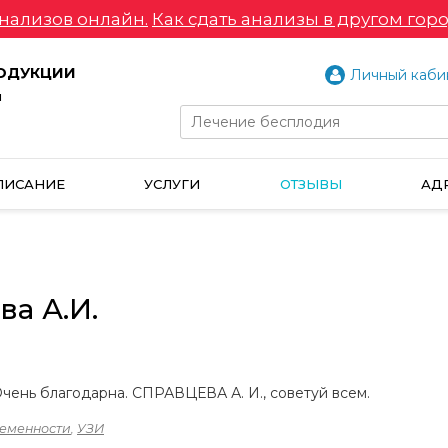
нализов онлайн.
Как сдать анализы в другом горо
РОДУКЦИИ
Личный каби
и
ПИСАНИЕ
УСЛУГИ
ОТЗЫВЫ
АД
ва А.И.
Очень благодарна. СПРАВЦЕВА А. И., советуй всем.
ременности
,
УЗИ