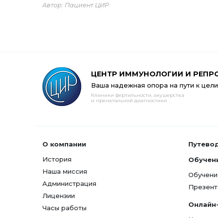
Автор: Пациент ЦИР
ЦЕНТР ИММУНОЛОГИИ И РЕПР
Ваша надежная опора на пути к цели
Клиники фертильности, акушерства
и пренатальной диагностики
О компании
Путево
История
Обучен
Наша миссия
Обучени
Администрация
Презент
Лицензии
Онлайн
Часы работы