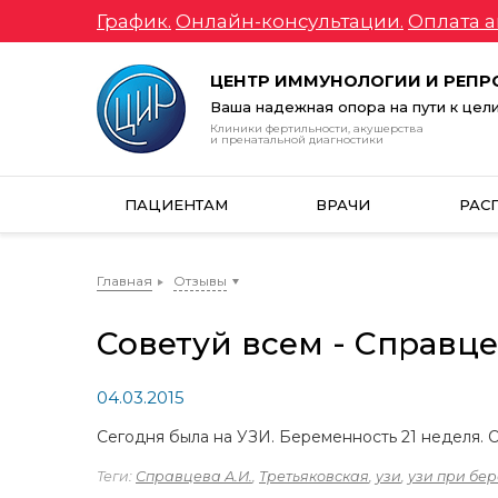
График.
Онлайн-консультации.
Оплата а
ЦЕНТР ИММУНОЛОГИИ И РЕП
Ваша надежная опора на пути к цел
Клиники фертильности, акушерства
и пренатальной диагностики
ПАЦИЕНТАМ
ВРАЧИ
РАС
Главная
Отзывы
Советуй всем - Справце
04.03.2015
Сегодня была на УЗИ. Беременность 21 неделя. 
Теги:
Справцева А.И.
,
Третьяковская
,
узи
,
узи при бе