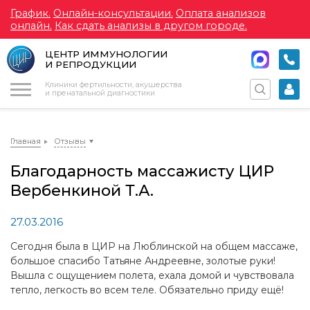
График.
Онлайн-консультации.
Оплата анализов
онлайн.
Как сдать анализы в другом городе.
ЦЕНТР ИММУНОЛОГИИ
И РЕПРОДУКЦИИ
Меню
Клиники фертильности, акушерства
и пренатальной диагностики
Главная
Отзывы
Благодарность массажисту ЦИР
Вербенкиной Т.А.
27.03.2016
Сегодня была в ЦИР на Люблинской на общем массаже,
большое спасибо Татьяне Андреевне, золотые руки!
Вышла с ощущением полета, ехала домой и чувствовала
тепло, легкость во всем теле. Обязательно приду ещё!