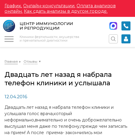
График.
Онлайн-консультации.
Оплата анализов
онлайн.
Как сдать анализы в другом городе.
ЦЕНТР ИММУНОЛОГИИ
И РЕПРОДУКЦИИ
Меню
Клиники фертильности, акушерства
и пренатальной диагностики
Главная
Отзывы
Двадцать лет назад я набрала
телефон клиники и услышала
12.04.2016
Двадцать лет назад я набрала телефон клиники и
услышала голос врача,который
неформально,внимательно и очень доброжелательно
выслушал меня даже по телефону,прежде чем записать
на прием! А после приема- закончились мои