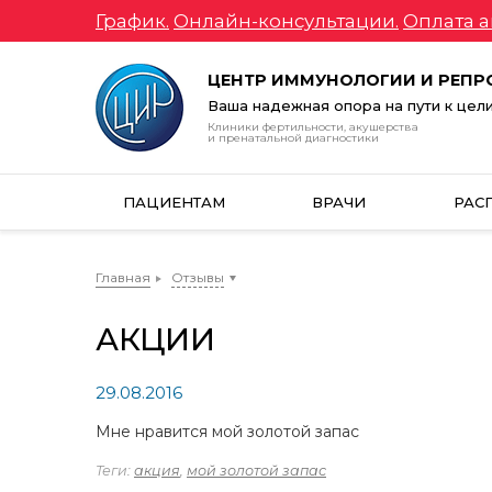
График.
Онлайн-консультации.
Оплата а
ЦЕНТР ИММУНОЛОГИИ И РЕП
Ваша надежная опора на пути к цел
Клиники фертильности, акушерства
и пренатальной диагностики
ПАЦИЕНТАМ
ВРАЧИ
РАС
Главная
Отзывы
АКЦИИ
29.08.2016
Мне нравится мой золотой запас
Теги:
акция
,
мой золотой запас