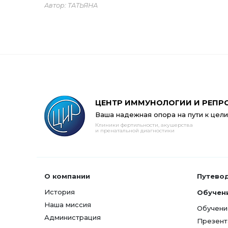
Автор: ТАТЬЯНА
ЦЕНТР ИММУНОЛОГИИ И РЕПР
Ваша надежная опора на пути к цели
Клиники фертильности, акушерства
и пренатальной диагностики
О компании
Путево
История
Обучен
Наша миссия
Обучени
Администрация
Презент