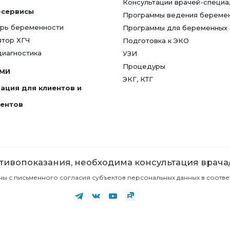
Консультации врачей-специа
-сервисы
Программы ведения береме
рь беременности
Программы для беременных
ятор ХГЧ
Подготовка к ЭКО
диагностика
УЗИ
Процедуры
СМИ
ЭКГ, КТГ
ация для клиентов и
гентов
ивопоказания, необходима консультация врача
с письменного согласия субъектов персональных данных в соответст