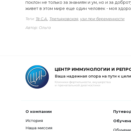
поклон не только за знаниям и ум, но и за добро
живет в этом мире еще один человек - моя здоро
Теги:
Тё С.А.
,
Третьяковская
,
узи при беременности
Автор: Ольга
ЦЕНТР ИММУНОЛОГИИ И РЕПР
Ваша надежная опора на пути к цели
Клиники фертильности, акушерства
и пренатальной диагностики
О компании
Путево
История
Обучен
Наша миссия
Обучени