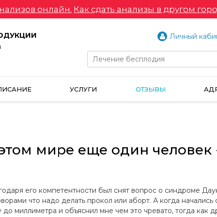
нализов онлайн.
Как сдать анализы в другом горо
РОДУКЦИИ
Личный каби
и
ПИСАНИЕ
УСЛУГИ
ОТЗЫВЫ
АД
этом мире еще один человек 
агодаря его компетентности был снят вопрос о синдроме Дау
оворами что надо делать прокол или аборт. А когда началис
до миллиметра и объяснил мне чем это чревато, тогда как д