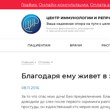
График.
Онлайн-консультации.
Оплата а
ЦЕНТР ИММУНОЛОГИИ И РЕП
Ваша надежная опора на пути к цел
Клиники фертильности, акушерства
и пренатальной диагностики
ПАЦИЕНТАМ
ВРАЧИ
РАС
Главная
Отзывы
Благодаря ему живет в 
08.11.2016
За то что спас мою дочь! Без преувеличения. Бл
доводили до слез после первого скрининга разг
простуды, он единственный кто мерил мою дочку 