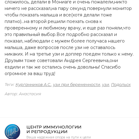
сложилось, делали в Мониаге и очень пожалели,никто
ничего не рассказал,на пару секунд повернули монитор
чтобы показать малыша и все(хотя делали тоже
платно)...на второй решили поехать снова к
проверенному и любимому врачу, и еще раз поняли,что
это правильный выбор.Все подробно рассказал и
показал, наблюдали с мужем более получаса нашего
малыша, даже вопросов после узи не оставалось
никаких. И на третье узи и доплер поедем только к нему.
Друзьям тоже советовали Андрея Сергеевича,они
ездили и так же остались очень довольны! Спасибо
огромное за ваш труд!
Теги:
Курганников А.С.
,
узи при беременности
,
узи
,
Подольск
Автор: Анастасия
ЦЕНТР ИММУНОЛОГИИ
И РЕПРОДУКЦИИ
Ваша надежная опора на пути к цели