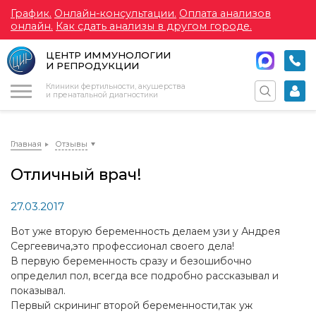
График.
Онлайн-консультации.
Оплата анализов
онлайн.
Как сдать анализы в другом городе.
ЦЕНТР ИММУНОЛОГИИ
И РЕПРОДУКЦИИ
Меню
Клиники фертильности, акушерства
и пренатальной диагностики
Главная
Отзывы
Отличный врач!
27.03.2017
Вот уже вторую беременность делаем узи у Андрея
Сергеевича,это профессионал своего дела!
В первую беременность сразу и безошибочно
определил пол, всегда все подробно рассказывал и
показывал.
Первый скрининг второй беременности,так уж