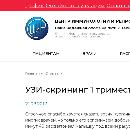
График.
Онлайн-консультации.
Оплата а
ЦЕНТР ИММУНОЛОГИИ И РЕП
Ваша надежная опора на пути к цел
Клиники фертильности, акушерства
и пренатальной диагностики
ПАЦИЕНТАМ
ВРАЧИ
РАС
Главная
Отзывы
УЗИ-скрининг 1 тримес
21.08.2017
Огромное спасибо хочется сказать врачу Курганн
многих врачей, но только его вспоминаем добры
минут 40 рассматривал малышку под всеми ракур