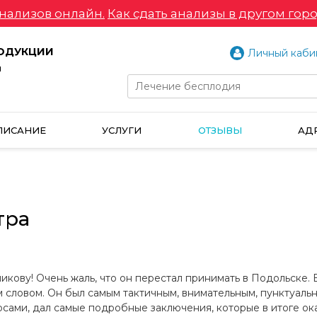
нализов онлайн.
Как сдать анализы в другом горо
РОДУКЦИИ
Личный каби
и
ПИСАНИЕ
УСЛУГИ
ОТЗЫВЫ
АД
тра
икову! Очень жаль, что он перестал принимать в Подольске.
м словом. Он был самым тактичным, внимательным, пунктуаль
сами, дал самые подробные заключения, которые в итоге ок