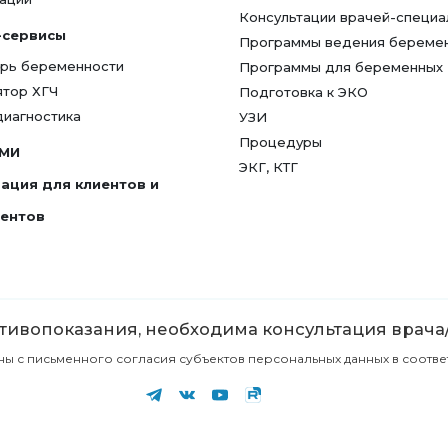
Консультации врачей-специа
-сервисы
Программы ведения береме
рь беременности
Программы для беременных
ятор ХГЧ
Подготовка к ЭКО
диагностика
УЗИ
Процедуры
СМИ
ЭКГ, КТГ
ация для клиентов и
гентов
ивопоказания, необходима консультация врача
с письменного согласия субъектов персональных данных в соответст