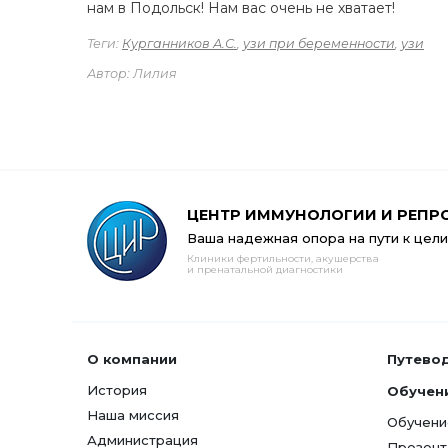
нам в Подольск! Нам вас очень не хватает!
Теги:
Курганников А.С.
,
узи при беременности
,
узи
Автор: Лилия
ЦЕНТР ИММУНОЛОГИИ И РЕПР
Ваша надежная опора на пути к цели
Клиники фертильности, акушерства
и пренатальной диагностики
О компании
Путево
История
Обучен
Наша миссия
Обучени
Администрация
Презент