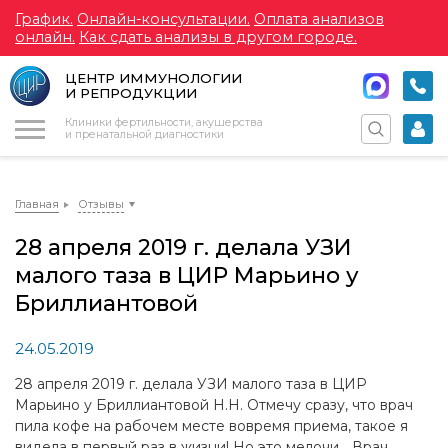
График.
Онлайн-консультации.
Оплата анализов
онлайн.
Как сдать анализы в другом городе.
ЦЕНТР ИММУНОЛОГИИ
И РЕПРОДУКЦИИ
Меню
Клиники фертильности, акушерства
и пренатальной диагностики
Главная
Отзывы
28 апреля 2019 г. делала УЗИ
малого таза в ЦИР Марьино у
Бриллиантовой
24.05.2019
28 апреля 2019 г. делала УЗИ малого таза в ЦИР
Марьино у Бриллиантовой Н.Н. Отмечу сразу, что врач
пила кофе на рабочем месте вовремя приема, такое я
видела в первый раз в жизни! Но это мелочи... Врач