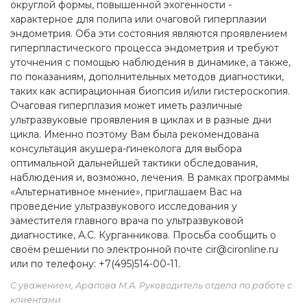
округлой формы, повышенной эхогенности -
характерное для полипа или очаговой гиперплазии
эндометрия. Оба эти состояния являются проявлением
гиперпластического процесса эндометрия и требуют
уточнения с помощью наблюдения в динамике, а также,
по показаниям, дополнительных методов диагностики,
таких как аспирационная биопсия и/или гистероскопия.
Очаговая гиперплазия может иметь различные
ультразвуковые проявления в циклах и в разные дни
цикла. Именно поэтому Вам была рекомендована
консультация акушера-гинеколога для выбора
оптимальной дальнейшей тактики обследования,
наблюдения и, возможно, лечения. В рамках программы
«Альтернативное мнение», приглашаем Вас на
проведение ультразвукового исследования у
заместителя главного врача по ультразвуковой
диагностике, А.С. Курганникова. Просьба сообщить о
своём решении по электронной почте cir@cironline.ru
или по телефону: +7(495)514-00-11.
С уважением, Арапова М.А. Руководитель отдела по работе с
клиентами