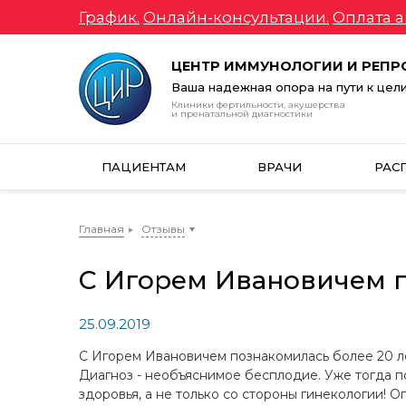
График.
Онлайн-консультации.
Оплата а
ЦЕНТР ИММУНОЛОГИИ И РЕП
Ваша надежная опора на пути к цел
Клиники фертильности, акушерства
и пренатальной диагностики
ПАЦИЕНТАМ
ВРАЧИ
РАС
Главная
Отзывы
С Игорем Ивановичем п
25.09.2019
С Игорем Ивановичем познакомилась более 20 лет
Диагноз - необъяснимое бесплодие. Уже тогда по
здоровья, а не только со стороны гинекологии!