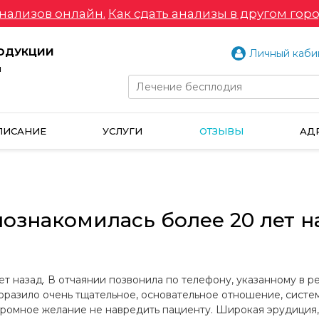
нализов онлайн.
Как сдать анализы в другом горо
РОДУКЦИИ
Личный каби
и
ПИСАНИЕ
УСЛУГИ
ОТЗЫВЫ
АД
ознакомилась более 20 лет на
 назад. В отчаянии позвонила по телефону, указанному в ре
разило очень тщательное, основательное отношение, системн
 Огромное желание не навредить пациенту. Широкая эрудиция