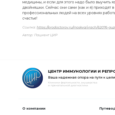
медицины, и если для этого надо было выучить яз
двойняшки. Сейчас они сами (как и я) приходят 
профессиональных людей на всех уровнях работы
счастье!
Ссылка:
https://prodoctorov.ru/moskva/vrach/62076-guz
Автор: Пациент ЦИР
ЦЕНТР ИММУНОЛОГИИ И РЕПР
Ваша надежная опора на пути к цели
Клиники фертильности, акушерства
и пренатальной диагностики
О компании
Путево