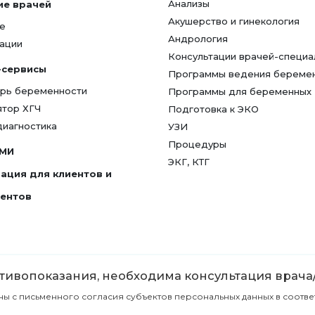
Анализы
ие врачей
Акушерство и гинекология
е
Андрология
ации
Консультации врачей-специа
-сервисы
Программы ведения береме
рь беременности
Программы для беременных
ятор ХГЧ
Подготовка к ЭКО
диагностика
УЗИ
Процедуры
СМИ
ЭКГ, КТГ
ация для клиентов и
гентов
ивопоказания, необходима консультация врача
с письменного согласия субъектов персональных данных в соответст