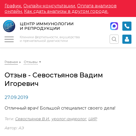
График.
Онлайн-консультации.
Оплата анализов
онлайн.
Как сдать анализы в другом городе.
ЦЕНТР ИММУНОЛОГИИ
И РЕПРОДУКЦИИ
Меню
Клиники фертильности, акушерства
и пренатальной диагностики
Главная
Отзывы
Отзыв - Севостьянов Вадим
Игоревич
27.09.2019
Отличный врач! Большой специалист своего дела!
Теги:
Севостьянов В.И.
,
уролог-андролог
,
ЦИР
Автор: АЭ