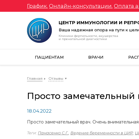
График.
Онлайн-консультации.
Оплата а
ЦЕНТР ИММУНОЛОГИИ И РЕП
Ваша надежная опора на пути к цел
Клиники фертильности, акушерства
и пренатальной диагностики
ПАЦИЕНТАМ
ВРАЧИ
РАС
Главная
Отзывы
Просто замечательный 
18.04.2022
Просто замечательный врач. Очень внимательная
Теги:
Панасенко С.Г.
,
Ведение беременности в ЦИР
,
Ц