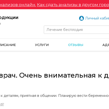
нализов онлайн.
Как сдать анализы в другом горо
РОДУКЦИИ
Личный каби
и
ПИСАНИЕ
УСЛУГИ
ОТЗЫВЫ
АД
врач. Очень внимательная к д
 к деталям, приятная в общении. Планирую вести беременнос
ИР