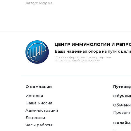
Автор: Мария
ЦЕНТР ИММУНОЛОГИИ И РЕПР
Ваша надежная опора на пути к цели
Клиники фертильности, акушерства
и пренатальной диагностики
О компании
Путево
История
Обучен
Наша миссия
Обучени
Администрация
Презент
Лицензии
Онлайн
Часы работы