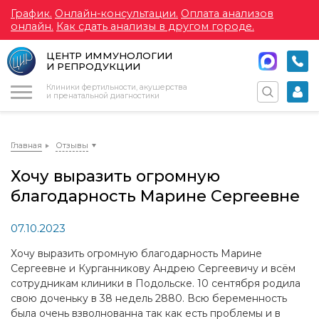
График.
Онлайн-консультации.
Оплата анализов
онлайн.
Как сдать анализы в другом городе.
ЦЕНТР ИММУНОЛОГИИ
И РЕПРОДУКЦИИ
Меню
Клиники фертильности, акушерства
и пренатальной диагностики
Главная
Отзывы
Хочу выразить огромную
благодарность Марине Сергеевне
07.10.2023
Хочу выразить огромную благодарность Марине
Сергеевне и Курганникову Андрею Сергеевичу и всём
сотрудникам клиники в Подольске. 10 сентября родила
свою доченьку в 38 недель 2880. Всю беременность
была очень взволнованна так как есть проблемы и в