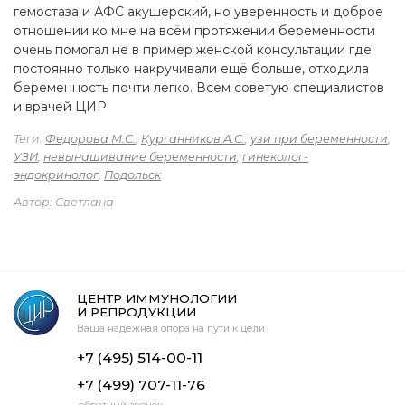
гемостаза и АФС акушерский, но уверенность и доброе
отношении ко мне на всём протяжении беременности
очень помогал не в пример женской консультации где
постоянно только накручивали ещё больше, отходила
беременность почти легко. Всем советую специалистов
и врачей ЦИР
Теги:
Федорова М.С.
,
Курганников А.С.
,
узи при беременности
,
УЗИ
,
невынашивание беременности
,
гинеколог-
эндокринолог
,
Подольск
Автор: Светлана
ЦЕНТР ИММУНОЛОГИИ
И РЕПРОДУКЦИИ
Ваша надежная опора на пути к цели
+7 (495) 514-00-11
+7 (499) 707-11-76
обратный звонок