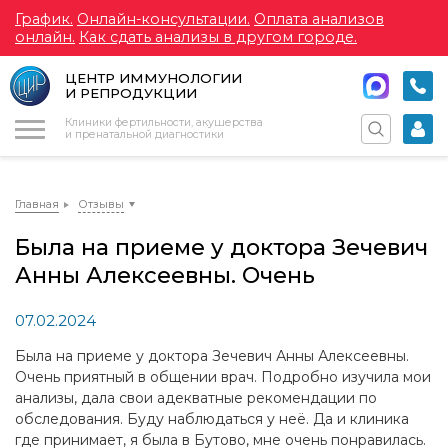
График.
Онлайн-консультации.
Оплата анализов
онлайн.
Как сдать анализы в другом городе.
ЦЕНТР ИММУНОЛОГИИ
И РЕПРОДУКЦИИ
Меню
Клиники фертильности, акушерства
и пренатальной диагностики
Главная
Отзывы
Была на приеме у доктора Зечевич
Анны Алексеевны. Очень
07.02.2024
Была на приеме у доктора Зечевич Анны Алексеевны.
Очень приятный в общении врач. Подробно изучила мои
анализы, дала свои адекватные рекомендации по
обследования. Буду наблюдаться у неё. Да и клиника
где принимает, я была в Бутово, мне очень понравилась.