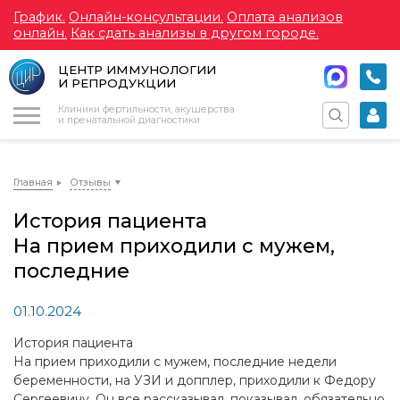
График.
Онлайн-консультации.
Оплата анализов
онлайн.
Как сдать анализы в другом городе.
ЦЕНТР ИММУНОЛОГИИ
И РЕПРОДУКЦИИ
Меню
Клиники фертильности, акушерства
и пренатальной диагностики
Главная
Отзывы
История пациента
На прием приходили с мужем,
последние
01.10.2024
История пациента
На прием приходили с мужем, последние недели
беременности, на УЗИ и допплер, приходили к Федору
Сергеевичу. Он все рассказывал, показывал, обязательно