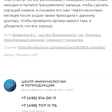
находил и пытался "расшевелить" малыша, чтобы сделать
хороший снимок, и показать его нам. Через несколько
месяцев после родов также приходила к данному
доктору, чтобы проверить органы малого таза, и
убедиться, что все хорошо.
Теги:
Воеводин Ф.С.
,
узи при беременности
,
узи
,
Подольск
,
пренатальный скрининг
,
скрининг 1 триместра
Ссылка:
https://prodoctorov.ru/moskva/vrach/623905-voevodin/
Автор: Пациент ЦИР
ЦЕНТР ИММУНОЛОГИИ
И РЕПРОДУКЦИИ
Ваша надежная опора на пути к цели
+7 (495) 514-00-11
+7 (499) 707-11-76
обратный звонок