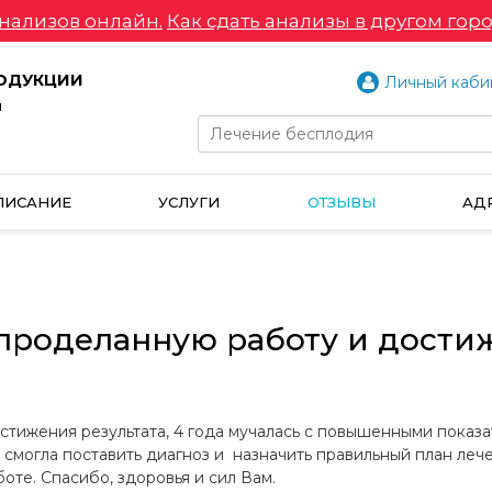
нализов онлайн.
Как сдать анализы в другом горо
РОДУКЦИИ
Личный каби
и
ПИСАНИЕ
УСЛУГИ
ОТЗЫВЫ
АД
 проделанную работу и дости
стижения результата, 4 года мучалась с повышенными показа
 смогла поставить диагноз и назначить правильный план леч
те. Спасибо, здоровья и сил Вам.