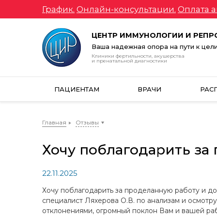
График.
Онлайн-консультации.
Оплата а
ЦЕНТР ИММУНОЛОГИИ И РЕП
Ваша надежная опора на пути к цел
Клиники фертильности, акушерства
и пренатальной диагностики
ПАЦИЕНТАМ
ВРАЧИ
РАС
Главная
Отзывы
Хочу поблагодарить за
22.11.2025
Хочу поблагодарить за проделанную работу и до
специалист Ляхерова О.В. по анализам и осмотру
отклонениями, огромный поклон Вам и вашей рабо