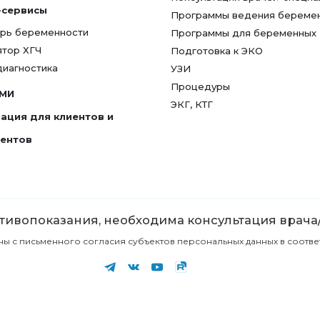
-сервисы
Программы ведения береме
рь беременности
Программы для беременных
ятор ХГЧ
Подготовка к ЭКО
диагностика
УЗИ
Процедуры
СМИ
ЭКГ, КТГ
ация для клиентов и
гентов
ивопоказания, необходима консультация врача
с письменного согласия субъектов персональных данных в соответст