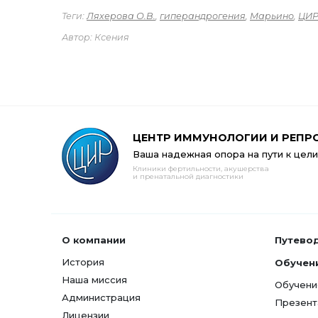
Теги:
Ляхерова О.В.
,
гиперандрогения
,
Марьино
,
ЦИ
Автор: Ксения
ЦЕНТР ИММУНОЛОГИИ И РЕПР
Ваша надежная опора на пути к цели
Клиники фертильности, акушерства
и пренатальной диагностики
О компании
Путево
История
Обучен
Наша миссия
Обучени
Администрация
Презент
Лицензии