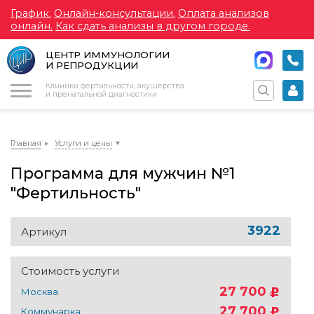
График.
Онлайн-консультации.
Оплата анализов
онлайн.
Как сдать анализы в другом городе.
ЦЕНТР ИММУНОЛОГИИ
И РЕПРОДУКЦИИ
Меню
Клиники фертильности, акушерства
и пренатальной диагностики
Главная
Услуги и цены
Программа для мужчин №1
"Фертильность"
3922
Артикул
Стоимость услуги
27 700
Москва
27 700
Коммунарка