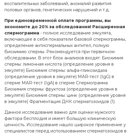
воспалительных заболеваний, аномалий развития
половых органов, генетических нарушений и т.д.
При единовременной оплате программы, вы
экономите до 20% за обследования! Расширенная
спермограмма
- полное исследование эякулята,
включающее в себя показатели базовой спермограммы,
определение антиспермальных антител, полную
биохимию спермы. Рекомендуется при первичном
обследовании. В этот блок анализов входят: Биохимия
спермы: лимонная кислота (определение уровня в
эякуляте) Биохимия спермы: альфа-гликозидаза
(определение уровня в эякуляте) MAR-тест (IgG) в
сперме MAR-тест (IgA) в сперме Спермограмма
Биохимия спермы: фруктоза (определение уровня в
эякуляте) Биохимия спермы: цинк (определение уровня
в эякуляте) Фрагментация ДНК сперматозоидов (1).
Данное исследование важно для оценки мужского
фактора бесплодия и имеет большую клиническую
ценность. Исследование нашло широкое применение у
специалистов перед использованием сперматозоидов в