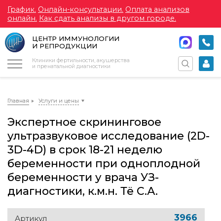
График.
Онлайн-консультации.
Оплата анализов
онлайн.
Как сдать анализы в другом городе.
ЦЕНТР ИММУНОЛОГИИ
И РЕПРОДУКЦИИ
Меню
Клиники фертильности, акушерства
и пренатальной диагностики
Главная
Услуги и цены
Экспертное скрининговое
ультразвуковое исследование (2D-
3D-4D) в срок 18-21 неделю
беременности при одноплодной
беременности у врача УЗ-
диагностики, к.м.н. Тё С.А.
3966
Артикул