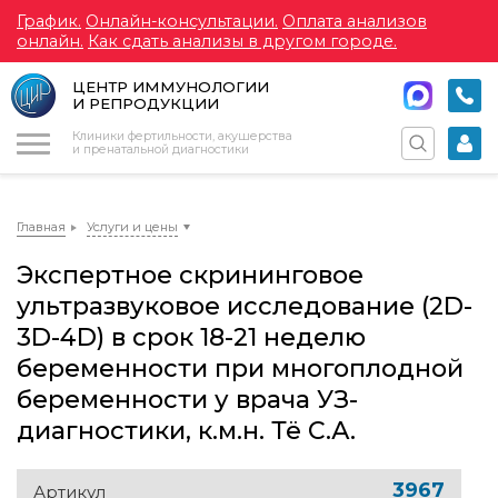
График.
Онлайн-консультации.
Оплата анализов
онлайн.
Как сдать анализы в другом городе.
ЦЕНТР ИММУНОЛОГИИ
И РЕПРОДУКЦИИ
Меню
Клиники фертильности, акушерства
и пренатальной диагностики
Главная
Услуги и цены
Экспертное скрининговое
ультразвуковое исследование (2D-
3D-4D) в срок 18-21 неделю
беременности при многоплодной
беременности у врача УЗ-
диагностики, к.м.н. Тё С.А.
3967
Артикул