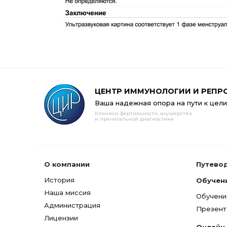
ЦЕНТР ИММУНОЛОГИИ И РЕПР
Ваша надежная опора на пути к цели
Клиники фертильности, акушерства
и пренатальной диагностики
О компании
Путево
История
Обучен
Наша миссия
Обучени
Администрация
Презент
Лицензии