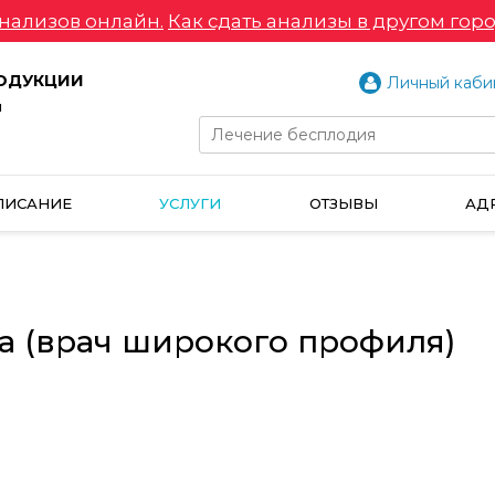
нализов онлайн.
Как сдать анализы в другом горо
РОДУКЦИИ
Личный каби
и
ПИСАНИЕ
УСЛУГИ
ОТЗЫВЫ
АД
за (врач широкого профиля)