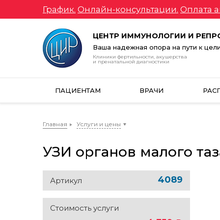
График.
Онлайн-консультации.
Оплата а
ЦЕНТР ИММУНОЛОГИИ И РЕП
Ваша надежная опора на пути к цел
Клиники фертильности, акушерства
и пренатальной диагностики
ПАЦИЕНТАМ
ВРАЧИ
РАС
Главная
Услуги и цены
УЗИ органов малого та
4089
Артикул
Стоимость услуги