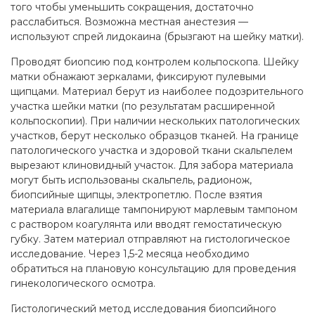
того чтобы уменьшить сокращения, достаточно
расслабиться. Возможна местная анестезия —
используют спрей лидокаина (брызгают на шейку матки).
Проводят биопсию под контролем кольпоскопа. Шейку
матки обнажают зеркалами, фиксируют пулевыми
щипцами. Материал берут из наиболее подозрительного
участка шейки матки (по результатам расширенной
кольпоскопии). При наличии нескольких патологических
участков, берут несколько образцов тканей. На границе
патологического участка и здоровой ткани скальпелем
вырезают клиновидный участок. Для забора материала
могут быть использованы скальпель, радионож,
биопсийные щипцы, электропетлю. После взятия
материала влагалище тампонируют марлевым тампоном
с раствором коагулянта или вводят гемостатическую
губку. Затем материал отправляют на гистологическое
исследование. Через 1,5-2 месяца необходимо
обратиться на плановую консультацию для проведения
гинекологического осмотра.
Гистологический метод исследования биопсийного