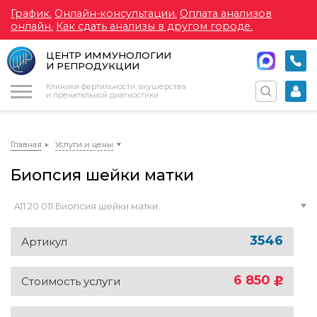
График.
Онлайн-консультации.
Оплата анализов
онлайн.
Как сдать анализы в другом городе.
ЦЕНТР ИММУНОЛОГИИ
И РЕПРОДУКЦИИ
Меню
Клиники фертильности, акушерства
и пренатальной диагностики
Главная
Услуги и цены
Биопсия шейки матки
A11.20.011 Биопсия шейки матки
3546
Артикул
6 850
Стоимость услуги