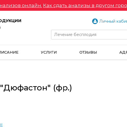
нализов онлайн.
Как сдать анализы в другом горо
РОДУКЦИИ
Личный каби
и
ПИСАНИЕ
УСЛУГИ
ОТЗЫВЫ
АД
"Дюфастон" (фр.)
I