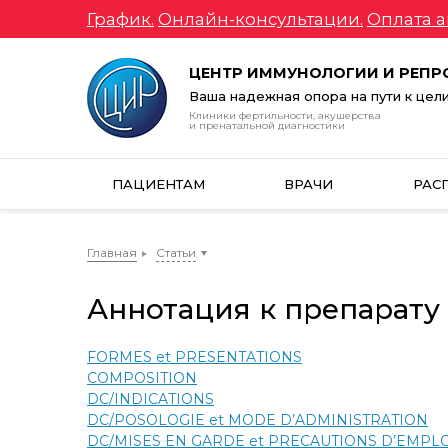
График.
Онлайн-консультации.
Оплата а
ЦЕНТР ИММУНОЛОГИИ И РЕП
Ваша надежная опора на пути к цел
Клиники фертильности, акушерства
и пренатальной диагностики
ПАЦИЕНТАМ
ВРАЧИ
РАС
Главная
Статьи
Аннотация к препарату 
FORMES et PRESENTATIONS
COMPOSITION
DC/INDICATIONS
DC/POSOLOGIE et MODE D’ADMINISTRATION
DC/MISES EN GARDE et PRECAUTIONS D’EMPLO