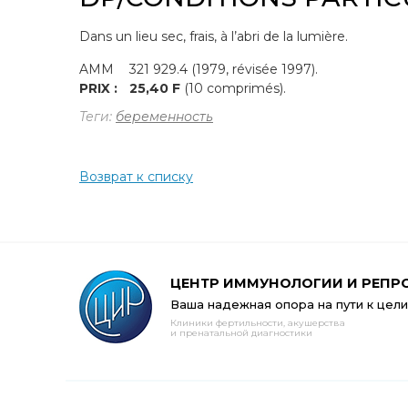
Dans un lieu sec, frais, à l’abri de la lumière.
AMM
321 929.4 (1979, révisée 1997).
PRIX :
25,40 F
(10 comprimés).
Теги:
беременность
Возврат к списку
ЦЕНТР ИММУНОЛОГИИ И РЕПР
Ваша надежная опора на пути к цели
Клиники фертильности, акушерства
и пренатальной диагностики