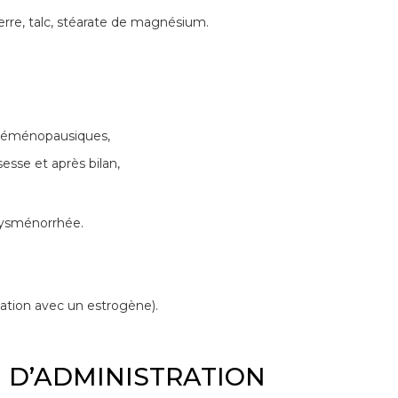
erre, talc, stéarate de magnésium.
 préménopausiques,
sse et après bilan,
dysménorrhée.
iation avec un estrogène).
 D’ADMINISTRATION