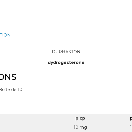
TION
DUPHASTON
dydrogestérone
IONS
 Boîte de 10.
p cp
10 mg