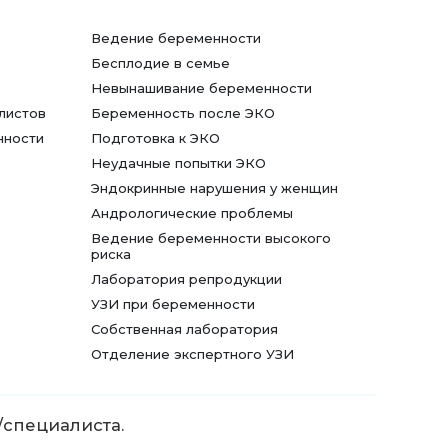
Ведение беременности
Бесплодие в семье
Невынашивание беременности
листов
Беременность после ЭКО
нности
Подготовка к ЭКО
Неудачные попытки ЭКО
Эндокринные нарушения у женщин
Андрологические проблемы
Ведение беременности высокого
риска
Лаборатория репродукции
УЗИ при беременности
Собственная лаборатория
Отделение экспертного УЗИ
/специалиста.