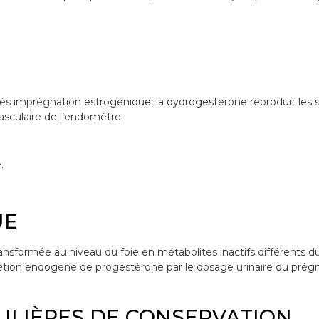
E
s imprégnation estrogénique, la dydrogestérone reproduit les st
vasculaire de l’endomètre ;
.
UE
ansformée au niveau du foie en métabolites inactifs différents du
étion endogène de progestérone par le dosage urinaire du prégna
ULIÈRES DE CONSERVATION