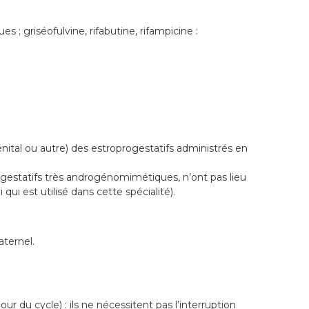
; griséofulvine, rifabutine, rifampicine :
ital ou autre) des estroprogestatifs administrés en
progestatifs très androgénomimétiques, n’ont pas lieu
i est utilisé dans cette spécialité).
aternel.
jour du cycle) : ils ne nécessitent pas l’interruption