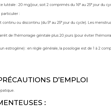
e
e
ce lutéale : 20 mg/jour, soit 2 comprimés du 16
au 25
jour du cy
articulier :
e
e
 continu ou discontinu (du 5
au 25
jour du cycle). Les menstru
rrêt de l’hémorragie génitale plus 20 jours (pour éviter l’hémor
un estrogène) : en règle générale, la posologie est de 1 à 2 comp
 PRÉCAUTIONS D’EMPLOI
épatique.
MENTEUSES :