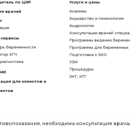
дитель по ЦИР
Услуги и цены
Анализы
ие врачей
Акушерство и гинекология
е
Андрология
ации
Консультации врачей-специа
-сервисы
Программы ведения береме
рь беременности
Программы для беременных
ятор ХГЧ
Подготовка к ЭКО
диагностика
УЗИ
Процедуры
СМИ
ЭКГ, КТГ
ация для клиентов и
гентов
ивопоказания, необходима консультация врача