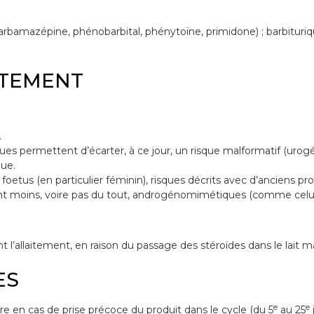
bamazépine, phénobarbital, phénytoïne, primidone) ; barbituriques 
ITEMENT
.
s permettent d’écarter, à ce jour, un risque malformatif (urogén
nue.
u foetus (en particulier féminin), risques décrits avec d’anciens 
t moins, voire pas du tout, androgénomimétiques (comme celui qu
l’allaitement, en raison du passage des stéroïdes dans le lait m
ES
e
e
 en cas de prise précoce du produit dans le cycle (du 5
au 25