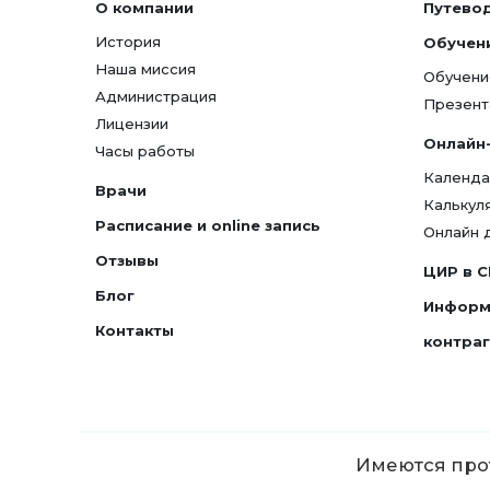
О компании
Путево
История
Обучен
Наша миссия
Обучени
Администрация
Презент
Лицензии
Онлайн
Часы работы
Календа
Врачи
Калькул
Расписание и online запись
Онлайн 
Отзывы
ЦИР в 
Блог
Информ
Контакты
контра
Имеются прот