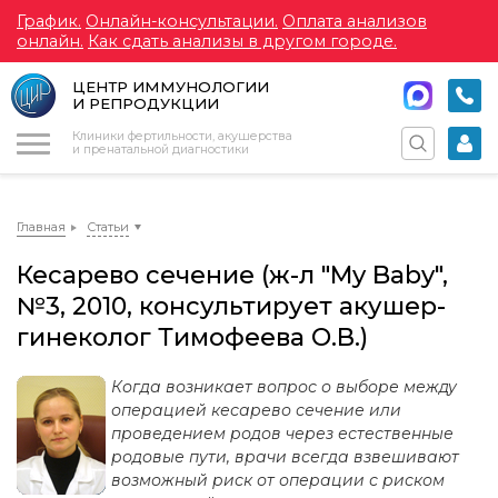
График.
Онлайн-консультации.
Оплата анализов
онлайн.
Как сдать анализы в другом городе.
ЦЕНТР ИММУНОЛОГИИ
И РЕПРОДУКЦИИ
Меню
Клиники фертильности, акушерства
и пренатальной диагностики
Главная
Статьи
Кесарево сечение (ж-л "My Baby",
№3, 2010, консультирует акушер-
гинеколог Тимофеева О.В.)
Когда возникает вопрос о выборе между
операцией кесарево сечение или
проведением родов через естественные
родовые пути, врачи всегда взвешивают
возможный риск от операции с риском