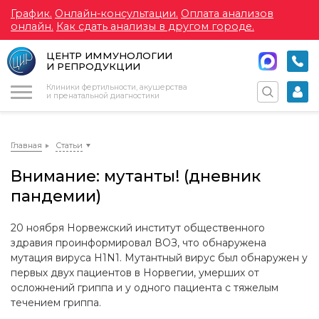
График.
Онлайн-консультации.
Оплата анализов
онлайн.
Как сдать анализы в другом городе.
ЦЕНТР ИММУНОЛОГИИ
И РЕПРОДУКЦИИ
Меню
Клиники фертильности, акушерства
и пренатальной диагностики
Главная
Статьи
Внимание: мутанты! (дневник
пандемии)
20 ноября Норвежский институт общественного
здравия проинформировал ВОЗ, что обнаружена
мутация вируса H1N1. Мутантный вирус был обнаружен у
первых двух пациентов в Норвегии, умерших от
осложнений гриппа и у одного пациента с тяжелым
течением гриппа.