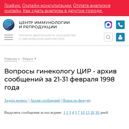
График.
Онлайн-консультации.
Оплата анализов
онлайн.
Как сдать анализы в другом городе.
ЦЕНТР ИММУНОЛОГИИ
И РЕПРОДУКЦИИ
Меню
Клиники фертильности, акушерства
и пренатальной диагностики
Главная
Форум
Вопросы гинекологу ЦИР - архив
сообщений за 21-31 февраля 1998
года
Задать вопрос
|
Архив сообщений
|
Поиск по форуму
Выделить сообщения за последние:
1
2
3
4
5
7
10
15
20
30
дней