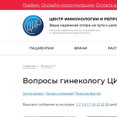
График.
Онлайн-консультации.
Оплата а
ЦЕНТР ИММУНОЛОГИИ И РЕП
Ваша надежная опора на пути к цел
Клиники фертильности, акушерства
и пренатальной диагностики
ПАЦИЕНТАМ
ВРАЧИ
РАС
Главная
Форум
Вопросы гинекологу ЦИР
Задать вопрос
|
Архив сообщений
|
Поиск по форуму
Выделить сообщения за последние:
1
2
3
4
5
7
10
15
20
30
дней