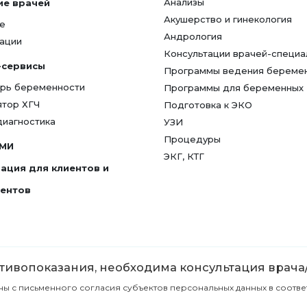
Анализы
ие врачей
Акушерство и гинекология
е
Андрология
ации
Консультации врачей-специа
-сервисы
Программы ведения береме
рь беременности
Программы для беременных
ятор ХГЧ
Подготовка к ЭКО
диагностика
УЗИ
Процедуры
СМИ
ЭКГ, КТГ
ация для клиентов и
гентов
ивопоказания, необходима консультация врача
с письменного согласия субъектов персональных данных в соответст