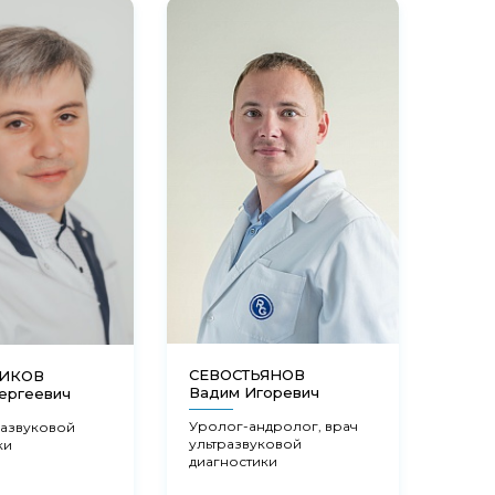
СЕВОСТЬЯНОВ
НИКОВ
ФЕД
Вадим Игоревич
ергеевич
Мари
Уролог-андролог, врач
развуковой
Акуш
ультразвуковой
ки
гинек
диагностики
эндо
репр