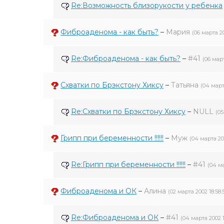
Re:Возможность близорукости у ребенка
Фиброаденома - как быть?
–
Мария
(06 марта 20
Re:Фиброаденома - как быть?
–
#41
(06 март
Схватки по Брэкстону Хиксу
–
Татьяна
(04 марта
Re:Схватки по Брэкстону Хиксу
–
NULL
(05
Грипп при беременности !!!!!!
–
Муж
(04 марта 20
Re:Грипп при беременности !!!!!!
–
#41
(04 ма
Фиброаденома и ОК
–
Алина
(02 марта 2002 18:58:
Re:Фиброаденома и ОК
–
#41
(04 марта 2002 1