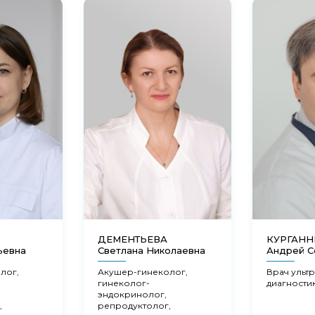
ДЕМЕНТЬЕВА
КУРГАН
ьевна
Светлана Николаевна
Андрей С
лог,
Акушер-гинеколог,
Врач ульт
гинеколог-
диагности
эндокринолог,
,
репродуктолог,