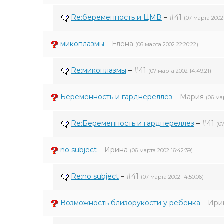
Re:беременность и ЦМВ
–
#41
(07 марта 2002 
микоплазмы
–
Елена
(06 марта 2002 22:20:22)
Re:микоплазмы
–
#41
(07 марта 2002 14:49:21)
Беременность и гарднереллез
–
Мария
(06 ма
Re:Беременность и гарднереллез
–
#41
(0
no subject
–
Ирина
(06 марта 2002 16:42:39)
Re:no subject
–
#41
(07 марта 2002 14:50:06)
Возможность близорукости у ребенка
–
Ири