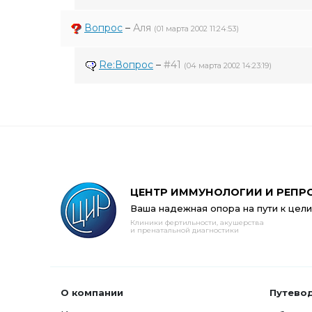
Вопрос
–
Аля
(01 марта 2002 11:24:53)
Re:Вопрос
–
#41
(04 марта 2002 14:23:19)
ЦЕНТР ИММУНОЛОГИИ И РЕПР
Ваша надежная опора на пути к цели
Клиники фертильности, акушерства
и пренатальной диагностики
О компании
Путево