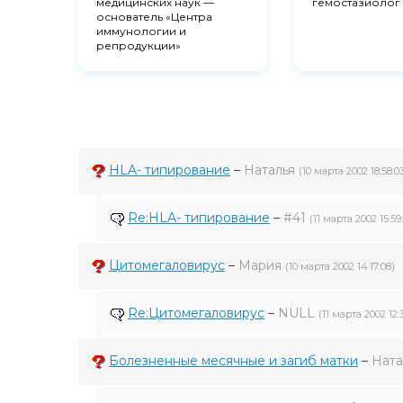
медицинских наук —
гемостазиолог
основатель «Центра
иммунологии и
репродукции»
HLA- типирование
–
Наталья
(10 марта 2002 18:58:0
Re:HLA- типирование
–
#41
(11 марта 2002 15:59
Цитомегаловирус
–
Мария
(10 марта 2002 14:17:08)
Re:Цитомегаловирус
–
NULL
(11 марта 2002 12:
Болезненные месячные и загиб матки
–
Нат