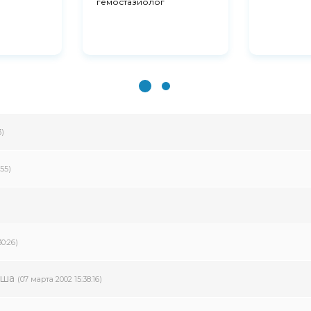
гемостазиолог
3)
:55)
30:26)
аша
(07 марта 2002 15:38:16)