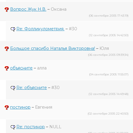
Вопрос Жук Н.В.
–
Оксана
(06 сентября 2005 17:43:19)
Re: Фолликулометрия.
–
#30
(12 сентября 2005 14:42:50)
Большое спасибо Наталья Викторовна!
–
Юля
(06 сентября 2005 09:39:34)
объясните
–
алла
(04 сентября 2005 11:55:07)
Re: объясните
–
#30
(12 сентября 2005 14:49:48)
постинор
–
Евгения
(02 сентября 2005 22:40:50)
Re: постинор
–
NULL