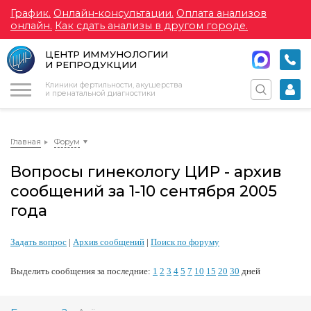
График.
Онлайн-консультации.
Оплата анализов
онлайн.
Как сдать анализы в другом городе.
ЦЕНТР ИММУНОЛОГИИ
И РЕПРОДУКЦИИ
Меню
Клиники фертильности, акушерства
и пренатальной диагностики
Главная
Форум
Вопросы гинекологу ЦИР - архив
сообщений за 1-10 сентября 2005
года
Задать вопрос
|
Архив сообщений
|
Поиск по форуму
Выделить сообщения за последние:
1
2
3
4
5
7
10
15
20
30
дней