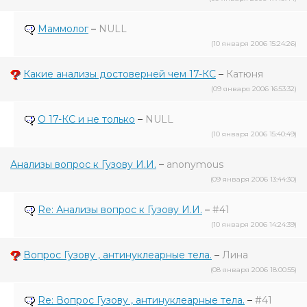
Маммолог
–
NULL
(10 января 2006 15:24:26)
Какие анализы достоверней чем 17-КС
–
Катюня
(09 января 2006 16:53:32)
О 17-КС и не только
–
NULL
(10 января 2006 15:40:49)
Анализы вопрос к Гузову И.И.
–
anonymous
(09 января 2006 13:44:30)
Re: Анализы вопрос к Гузову И.И.
–
#41
(10 января 2006 14:24:39)
Вопрос Гузову , антинуклеарные тела.
–
Лина
(08 января 2006 18:00:55)
Re: Вопрос Гузову , антинуклеарные тела.
–
#41