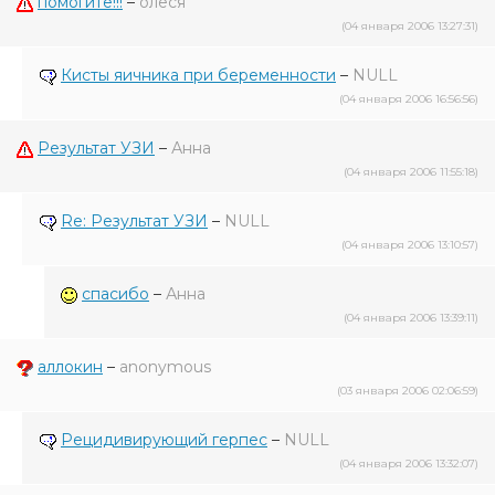
помогите!!!
–
олеся
(04 января 2006 13:27:31)
Кисты яичника при беременности
–
NULL
(04 января 2006 16:56:56)
Результат УЗИ
–
Анна
(04 января 2006 11:55:18)
Re: Результат УЗИ
–
NULL
(04 января 2006 13:10:57)
спасибо
–
Анна
(04 января 2006 13:39:11)
аллокин
–
anonymous
(03 января 2006 02:06:59)
Рецидивирующий герпес
–
NULL
(04 января 2006 13:32:07)