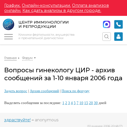
График.
Онлайн-консультации.
Оплата анализов
онлайн.
Как сдать анализы в другом городе.
ЦЕНТР ИММУНОЛОГИИ
И РЕПРОДУКЦИИ
Меню
Клиники фертильности, акушерства
и пренатальной диагностики
Главная
Форум
Вопросы гинекологу ЦИР - архив
сообщений за 1-10 января 2006 года
Задать вопрос
|
Архив сообщений
|
Поиск по форуму
Выделить сообщения за последние:
1
2
3
4
5
7
10
15
20
30
дней
здраствуйте!
–
anonymous
(10 января 2006 20:48:17)