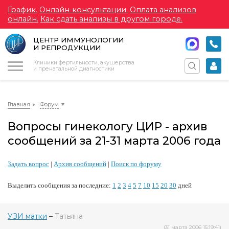
График.
Онлайн-консультации.
Оплата анализов
онлайн.
Как сдать анализы в другом городе.
ЦЕНТР ИММУНОЛОГИИ
И РЕПРОДУКЦИИ
Меню
Клиники фертильности, акушерства
и пренатальной диагностики
Главная
Форум
Вопросы гинекологу ЦИР - архив
сообщений за 21-31 марта 2006 года
Задать вопрос
|
Архив сообщений
|
Поиск по форуму
Выделить сообщения за последние:
1
2
3
4
5
7
10
15
20
30
дней
УЗИ матки
–
Татьяна
(31 марта 2006 15:19:41)